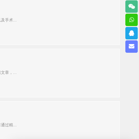
手术...
章，...
过精...