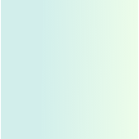
鼻部形态不理想
这是求美者最担心的问题之一，由于每个人的基础条件不
同，手术设计和操作技术也存在差异，最终效果可能与预期
有差距,有些求美者可能需要多次手术才能达到理想状态。
如何规避隆鼻手术风险？
选择正规医疗机构
切勿被低价或过度宣传所迷惑，正规医疗机构拥有严格的消
毒流程和完善的术后跟踪体系，能最大程度保障手术安全，
选择有资质的整形医院，查看其消毒设备、手术室条件等硬
件设施。
寻找经验丰富的医生
医生的技术水平是手术成功的关键，选择主攻鼻整形10年以
上的专业医生，查看其过往案例，了解其手术风格是否与你
期望一致，可以通过医院官网、社交媒体等渠道了解医生的
专业背景和患者评价。