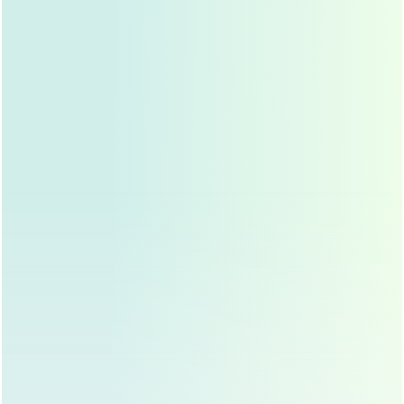
术前充分沟通
在手术前，与医生进行充分沟通，详细说明自己的期望和担
忧，好的医生会根据你的面部基础、气质特点设计最适合的
手术方案，而不是简单地追求"高鼻梁"这一单一目标。
严格术前检查
全面的术前检查不仅能评估手术风险，还能帮助医生制定更
安全的手术方案，特别要注意凝血功能、血压等指标是否正
常,如有异常应及时调整。
科学选择
假体材料
目前隆鼻常用的假体材料有硅胶、
膨体
、自体软骨等，不同
材料各有优缺点，应根据个人情况选择最适合的材料，自体
软骨生物相容性好，但取材部位可能留下额外疤痕；膨体和
硅胶则效果稳定,但需注意排异反应。