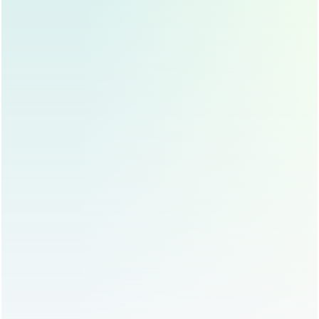
术后护理要到位
术后护理直接关系到恢复效果，严格遵医嘱用药、定期复
查、避免剧烈运动和外力撞击，这些都是术后恢复的关键，
饮食上也要注意，避免辛辣刺激食物,保证充足营养。
隆鼻手术后的恢复要点
保持伤口清洁干燥
术后7天内避免沾水，按医嘱使用消毒药物，防止感染，可
以用生理盐水轻轻清洁鼻部,但不要用力擦拭。
注意休息，避免低头
术后一周内避免低头或长时间低头工作，这会导致鼻部充
血，增加肿胀和出血风险,建议多采用半坐卧姿势休息。
定期复查，及时发现异常
术后定期复查非常重要，医生可以通过检查评估恢复情况，
及时发现并处理可能出现的问题，如假体移位、感染等。