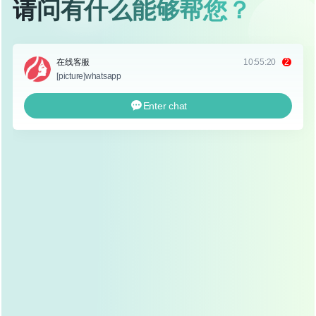
包膜挛缩
这是假体隆鼻最常见的并发症之一，当身体对植入物产生排
异反应时，会形成一层纤维组织包膜，如果这层包膜逐渐挛
缩变紧，就会导致假体位置改变，鼻梁歪斜,甚至出现呼吸
不畅等问题。
面部神经损伤
鼻部有许多重要的神经支配，手术不当可能损伤这些神经，
导致鼻部感觉异常，甚至出现面部表情不协调的情况，虽然
这种情况相对少见，但一旦发生,恢复起来相当困难。
出血与血肿
手术中或术后出血过多，形成血肿，不仅会影响美观，还可
能压迫鼻腔，导致呼吸困难，严重的血肿还可能影响鼻部组
织的恢复,甚至需要再次手术清除。