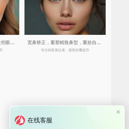
视觉门面官不只是开眼角！这些眼整形手术让你由内而外散发光彩 ✨
宽鼻矫正，重塑精致鼻型，重拾自信魅力
升
专注轻医美抗衰，面部折叠提升