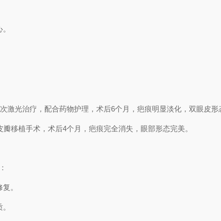
。
心。
。
过3次激光治疗，配合药物护理，术后6个月，疤痕明显淡化，双眼皮形
过皮瓣移植手术，术后4个月，疤痕完全消失，眼部形态完美。
：
修复。
质。