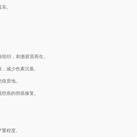
真实。
。
痕组织，刺激胶原再生。
痕，减少色素沉着。
疤痕质地。
现疤痕的彻底修复。
严重程度。