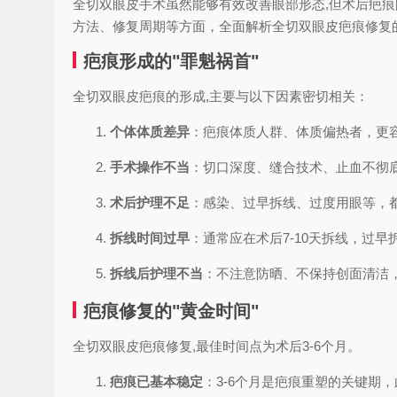
全切双眼皮手术虽然能够有效改善眼部形态,但术后疤
方法、修复周期等方面，全面解析全切双眼皮疤痕修复
疤痕形成的"罪魁祸首"
全切双眼皮疤痕的形成,主要与以下因素密切相关：
个体体质差异
：疤痕体质人群、体质偏热者，更
手术操作不当
：切口深度、缝合技术、止血不彻
术后护理不足
：感染、过早拆线、过度用眼等，
拆线时间过早
：通常应在术后7-10天拆线，过
拆线后护理不当
：不注意防晒、不保持创面清洁
疤痕修复的"黄金时间"
全切双眼皮疤痕修复,最佳时间点为术后3-6个月。
疤痕已基本稳定
：3-6个月是疤痕重塑的关键期