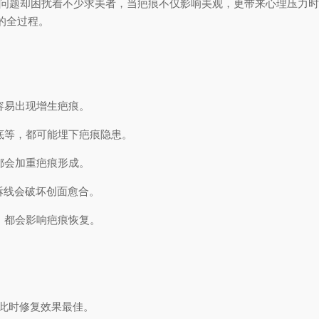
痕问题却困扰着不少求美者，当疤痕不仅影响美观，更带来心理压力
的全过程。
容易出现增生疤痕。
底等，都可能埋下疤痕隐患。
都会加重疤痕形成。
早拆线会破坏创面愈合。
，都会影响疤痕恢复。
，此时修复效果最佳。