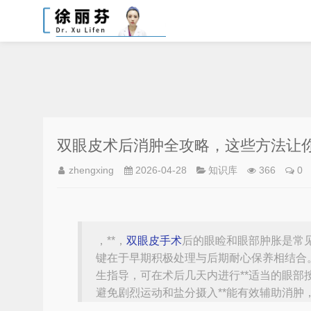
双眼皮术后消肿全攻略，这些方法让
zhengxing
2026-04-28
知识库
366
0
，**，
双眼皮手术
后的眼睑和眼部肿胀是常
键在于早期积极处理与后期耐心保养相结合。*
生指导，可在术后几天内进行**适当的眼部按
避免剧烈运动和盐分摄入**能有效辅助消肿，