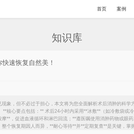
首页
案例
知识库
你快速恢复自然美！
见现象，但不必过于担心，本文将为您全面解析术后消肿的科学
*核心要点包括：** 术后24小时内采用**冰敷**（如冷敷袋
摩**，促进血液循环和淋巴回流；**遵医嘱使用消肿药物或眼药
整个恢复期因人而异，**耐心等待**并**定期复查**是关键