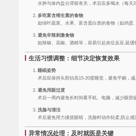
水肿与体内盐分滞留有关，术后应多喝水（每天20
多吃富含维生素的食物
如绿叶蔬菜、水果、富含蛋白质的食物（如鸡蛋、
避免辛辣刺激食物
如辣椒、花椒、酒精等，容易引起炎症反应,延缓
生活习惯调整：细节决定恢复效果
睡眠姿势
术后应保持头部抬高15-20度睡觉，避免平躺，
避免用眼过度
术后一周内避免长时间看手机、电脑，减少眼部疲
洗脸与清洁
术后避免用力揉搓眼睛，洗脸时动作轻柔,防止感
异常情况处理：及时就医是关键