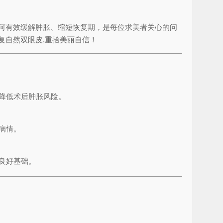
何有效缓解肿胀、缩短恢复期，是每位求美者关心的问
复自然双眼皮,重拾美丽自信！
降低术后肿胀风险。
病情。
良好基础。