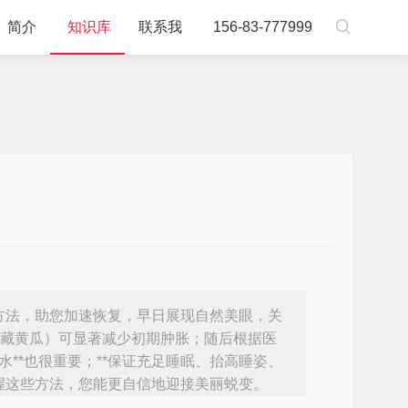

简介
知识库
联系我
156-83-777999
方法，助您加速恢复，早日展现自然美眼，关
或冷藏黄瓜）可显著减少初期肿胀；随后根据医
水**也很重要；**保证充足睡眠、抬高睡姿、
，掌握这些方法，您能更自信地迎接美丽蜕变。