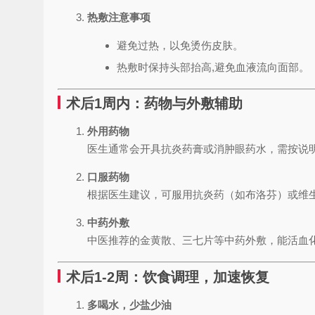
热敷注意事项
避免过热，以免烫伤皮肤。
热敷时保持头部抬高,避免血液流向面部。
术后1周内：药物与外敷辅助
外用药物
医生通常会开具抗炎药膏或消肿眼药水，需按说
口服药物
根据医生建议，可服用抗炎药（如布洛芬）或维
中药外敷
中医推荐的金黄散、三七片等中药外敷，能活血
术后1-2周：饮食调理，加速恢复
多喝水，少盐少油