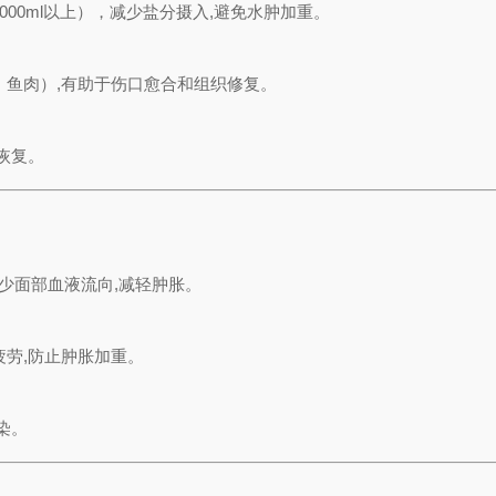
00ml以上），减少盐分摄入,避免水肿加重。
鱼肉）,有助于伤口愈合和组织修复。
恢复。
减少面部血液流向,减轻肿胀。
劳,防止肿胀加重。
染。