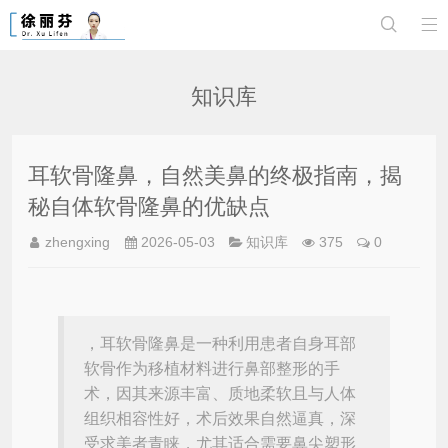


知识库
耳软骨隆鼻，自然美鼻的终极指南，揭
秘自体软骨隆鼻的优缺点
zhengxing
2026-05-03
知识库
375
0
，耳软骨隆鼻是一种利用患者自身耳部
软骨作为移植材料进行鼻部整形的手
术，因其来源丰富、质地柔软且与人体
组织相容性好，术后效果自然逼真，深
受求美者青睐，尤其适合需要鼻尖塑形