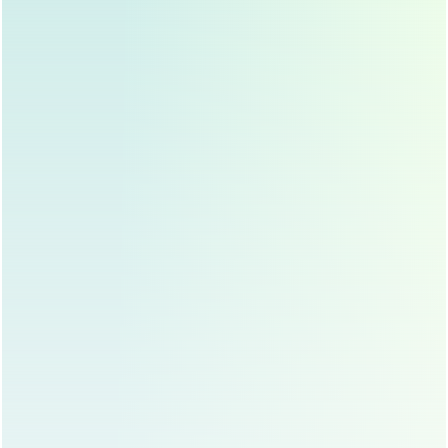
口。
术后恢复
术后需注意鼻部清洁，避免剧烈运动，防止软骨移
位，一般术后一周拆线，鼻部肿胀会在1-2周内逐渐
消退，完全恢复可能需要3-6个月。
耳软骨隆鼻的注意事项
选择专业医生至关重要
耳软骨隆鼻是一项精细的手术，对医生的技术和经验
要求较高，求美者应选择有丰富鼻整形经验的医生,以
确保手术效果和安全性。
术后护理要到位
术后需严格遵医嘱，定期复查,避免感染和并发症的发
生。
合理预期效果
虽然耳软骨隆鼻效果自然，但也要有合理的心理预