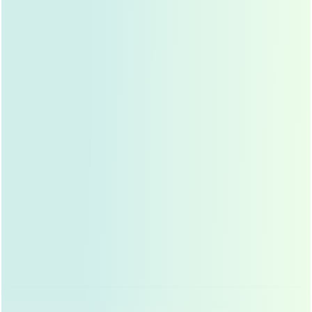
体软骨隆鼻
。
希望效果自然、持久的人群
耳软骨隆鼻效果稳定,适合追求长期改善鼻部形态的求
美者。
耳软骨隆鼻的手术过程
术前评估
医生会根据求美者的鼻部基础、面部比例、软骨量等
因素，制定个性化的手术方案，术前还需进行详细的
面部评估,确保手术效果与面部整体协调。
麻醉与取软骨
手术通常在局部麻醉下进行，医生会在耳后隐蔽部位
做一个小切口,取出适量软骨组织。
软骨雕刻与植入
取出的软骨会经过精细雕刻，以符合鼻部的形态需
求，然后将其植入到鼻梁或鼻尖部位,固定后缝合切