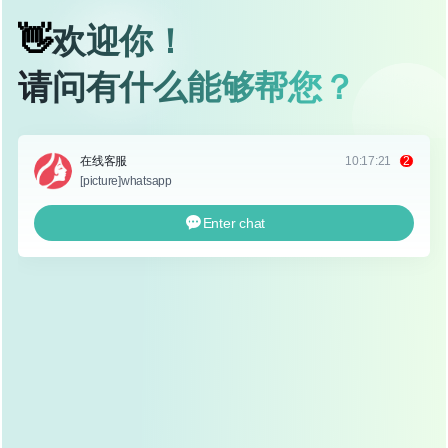
耳软骨隆鼻是一种利用患者自身耳部软骨进行鼻部塑形的手
术方式，与传统的假体隆鼻或硅胶隆鼻不同，耳软骨是自体
组织，具有良好的生物相容性，不易引起排异反应,因此受
到越来越多求美者的青睐。
手术过程中，医生会从患者的一侧或两侧耳后取少量软骨组
织，经过精细雕刻后，植入到鼻梁或鼻尖部位,以达到隆鼻
或改善鼻型的效果。
耳软骨隆鼻的优势
自然美观
耳软骨与人体组织相容性好，术后鼻部形态自然，触
感柔软，不会出现“假鼻”感,尤其适合追求自然美鼻的
求美者。
安全性高
由于使用的是自体软骨，术后排异反应几乎不存在，
感染风险较低，相比假体隆鼻,耳软骨隆鼻的并发症发
生率更低。