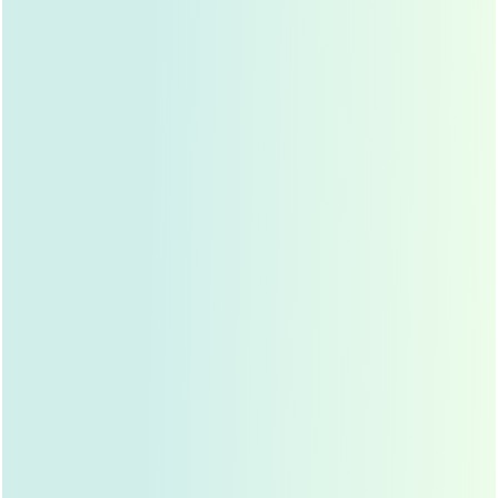
效果持久
自体软骨在鼻部成活后，会与周围组织融合，效果非
常稳定,不会随着时间的推移而消失或移位。
可同时改善鼻尖形态
耳软骨不仅可以用于隆鼻，还可以用于鼻尖塑形,尤其
适合鼻尖塌陷或鼻翼宽大的求美者。
耳软骨隆鼻的适用人群
鼻梁低平、希望增高鼻梁的人群
耳软骨隆鼻可以有效提升鼻梁高度,改善面部比例。
鼻尖形态不佳的人群
如鼻尖过低、鼻翼宽大等,可以通过耳软骨进行精细塑
形。
对
假体材料
有顾虑的人群
担心假体移位、感染或排异反应的求美者,可以选择
自