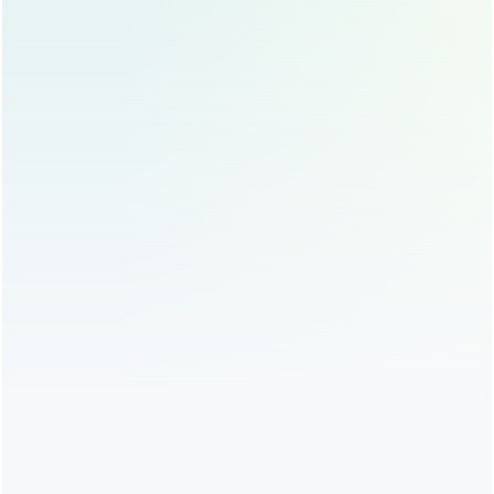
期，手术效果因人而异，需与医生充分沟通,明确手术
目标。
避免二次手术
耳软骨隆鼻后，如果需要再次手术，可能会增加手术
难度和风险，求美者应慎重选择手术方式,避免不必要
的二次手术。
耳软骨隆鼻与其他隆鼻方式的对比
与假体隆鼻相比
假体隆鼻效果明显，但存在移位、感染、排异等风
险，耳软骨隆鼻安全性更高,效果更自然。
与硅胶隆鼻相比
硅胶隆鼻效果稳定，但可能出现排异反应或移位，耳
软骨隆鼻使用自体组织,安全性更高。
与自体肋软骨隆鼻相比
自体肋软骨隆鼻效果更显著，但手术创伤较大，恢复