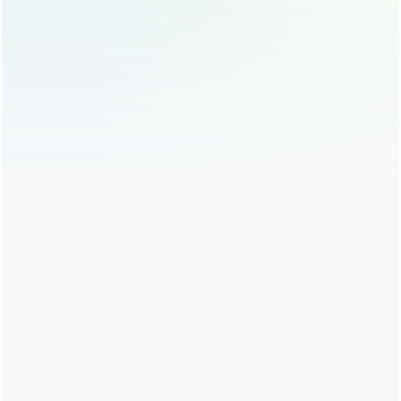
常见的风险包括感染、出血、鼻头形态不佳等，患者在选择
手术时，应充分了解手术风险,并选择有经验的医生进行手
术。
鼻头整形手术后，患者应避免阳光直射，防止色素沉着，应
保持良好的作息，避免熬夜，保证充足的睡眠,有助于身体
恢复。
鼻头整形手术是一项精细的美容手术，能够有效改善鼻头形
态，提升面部美观，手术的成功与否不仅取决于医生的技
术，还与患者的选择和术后护理密切相关，患者在进行鼻头
整形手术前，应充分了解手术的相关知识，选择正规医院和
专业医生，并做好术前准备和术后护理,才能获得理想的手
术效果。
希望通过本文，您对鼻头整形有了更深入的了解，如果您对
鼻头整形感兴趣，建议您咨询专业医生，了解更多详细信
息，美丽,值得您用心追求！