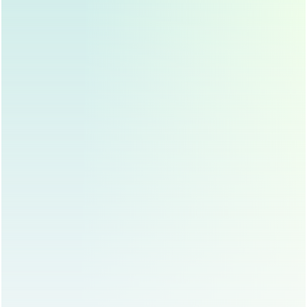
调整生活习惯
：术前一周停止服用抗凝药物,避免手术
中出血过多。
鼻头整形的术后护理
鼻头整形手术后的护理非常重要，直接影响手术效果和恢复
速度,以下是术后护理的几个关键点：
保持伤口清洁
：术后应按照医生的指示，定期清洗伤
口,避免感染。
避免剧烈运动
：术后一周内应避免剧烈运动,防止伤口
裂开或出血。
注意饮食
：术后应避免辛辣刺激性食物，多吃富含维
生素的食物,促进伤口愈合。
定期复诊
：术后应按照医生的安排，定期复诊,确保恢
复顺利。
鼻头整形的风险与注意事项
虽然鼻头整形手术效果显著，但任何手术都有一定的风险，