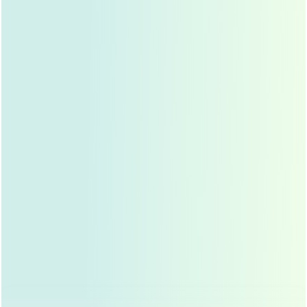
头，适合鼻头较大、鼻翼较宽的患者，这种手术方式
视野清晰，操作方便,但术后疤痕较为明显。
闭合式鼻头整形
：通过鼻孔内做切口，隐藏在鼻孔
内，适合鼻头较小、鼻翼较窄的患者，这种手术方式
疤痕不明显，但操作难度较大,需要医生有较高的技术
水平。
鼻头整形的术前准备
在进行鼻头整形手术前，患者需要做好充分的准备,包括：
选择正规医院和专业医生
：鼻头整形是一项精细的手
术,选择有经验的医生和正规医院是手术成功的关键。
进行全面的术前检查
：包括血常规、心电图、胸片等,
确保身体状况适合手术。
与医生充分沟通
：明确手术期望,了解手术风险和术后
恢复情况。