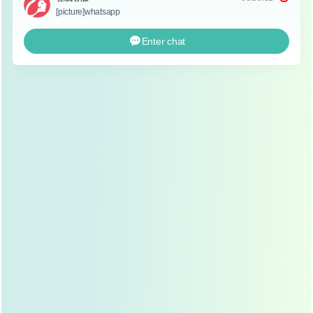
鼻头整形，也称为
鼻尖成形术
，是一种通过手术方式缩小鼻
头、调整鼻尖形态的美容手术，鼻头整形不仅可以改善鼻头
的大小和形态，还能提升鼻翼的高度，使整个鼻子更加协
调,符合面部美学标准。
鼻头整形的适应症
并不是所有人都需要进行鼻头整形手术,以下人群适合进行
鼻头整形：
鼻头过大
：鼻头过于宽大,影响面部整体协调性。
鼻尖低平
：鼻尖位置过低,缺乏立体感。
鼻翼塌陷
：鼻翼过于扁平,缺乏动感。
鼻头形态不佳
：鼻头呈钩状、蒜头状等不协调形态。
鼻头整形的手术方式
鼻头整形手术通常分为两种：开放式和闭合式。
开放式鼻头整形
：通过鼻小柱做切口，直接暴露鼻