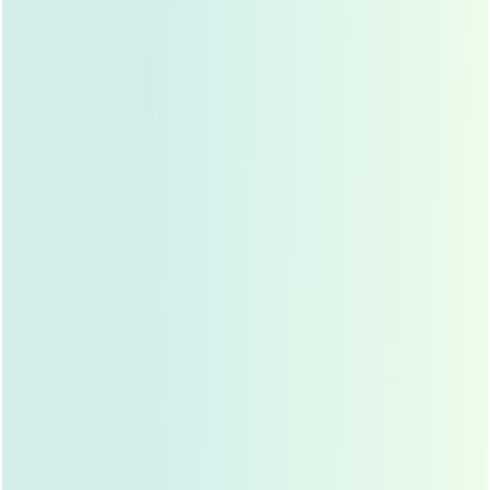
隆鼻效果，如果术后效果不理想，还可以进行二次填
充。
鼻部形态自然
自体脂肪隆鼻能够根据个人鼻型进行塑形，使鼻梁更
加挺拔，鼻尖更加圆润，整体效果自然，不会出现生
硬的“假鼻”感。
改善面部轮廓
自体脂肪隆鼻不仅可以改善鼻部形态，还能通过填充
面部其他部位的脂肪，改善面部轮廓，使面部更加协
调。
自体脂肪隆鼻的风险
脂肪吸收不均
自体脂肪隆鼻术后，脂肪吸收不均是常见问题，如果
注射技术不熟练，可能导致鼻梁一侧高一侧低，影响
美观。