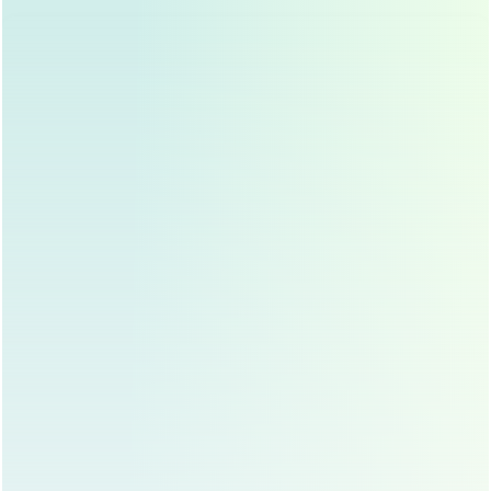
避免剧烈运动,防止出汗过多影响伤口愈合。
避免化妆,防止化妆品污染伤口。
遵医嘱服用抗生素,预防感染。
恢复时间
自体脂肪隆鼻术后，一般一周左右消肿，但完全恢复
可能需要3-6个月，在此期间，需定期复诊，确保恢
复顺利。
注意事项
选择正规医疗机构,确保手术安全。
选择经验丰富的医生,确保手术效果。
术后保持良好的生活习惯,避免吸烟、饮酒等影响恢复
的行为。
自体脂肪隆鼻的适用人群
鼻梁低平