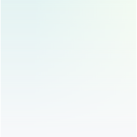
鼻梁低平是自体脂肪隆鼻的主要适应症，通过脂肪填
充，可以有效提升鼻梁高度。
鼻尖形态不佳
鼻尖形态不佳，如鼻尖过低、过宽等，可以通过自体
脂肪隆鼻进行改善。
面部脂肪较少
面部脂肪较少的求美者，可以通过自体脂肪隆鼻同时
改善面部轮廓。
对假体隆鼻有顾虑
对假体隆鼻有顾虑，担心排异反应或假体移位的求美
者，可以选择自体脂肪隆鼻。
自体脂肪隆鼻的注意事项
术前沟通
术前需与医生充分沟通，明确自己的期望和需求，确
保医生能够根据个人情况制定合适的手术方案。