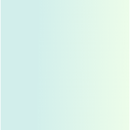
感染风险
自体脂肪隆鼻属于有创手术，存在一定的感染风险，
术后需注意伤口护理，避免感染。
鼻部形态不理想
如果求美者对鼻部期望过高，或者医生技术不熟练，
可能导致鼻部形态不理想，甚至出现“高鼻梁变矮鼻
梁”的情况。
术后肿胀
自体脂肪隆鼻术后，鼻部会出现一定程度的肿胀，一
般一周左右消肿，但完全恢复可能需要3-6个月。
自体脂肪隆鼻的恢复
术后护理
自体脂肪隆鼻术后，需注意以下几点：
避免按压鼻部,防止脂肪移位。