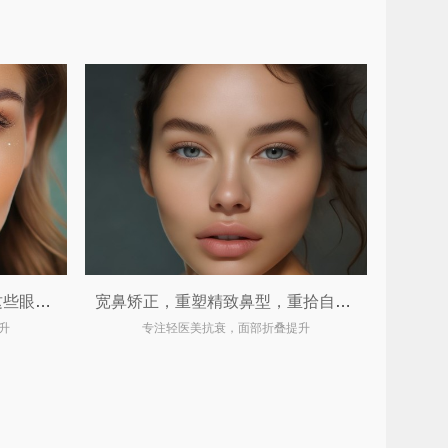
视觉门面官不只是开眼角！这些眼整形手术让你由内而外散发光彩 ✨
宽鼻矫正，重塑精致鼻型，重拾自信魅力
升
专注轻医美抗衰，面部折叠提升