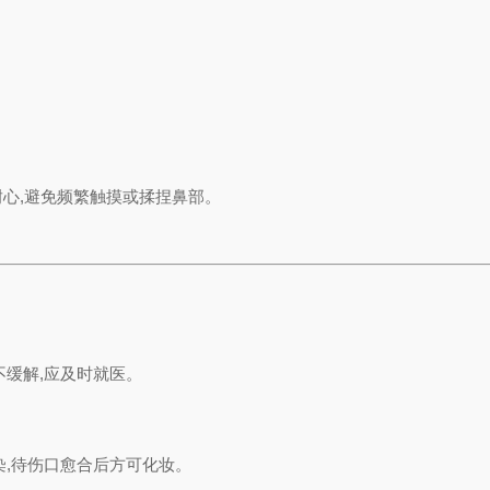
。
心,避免频繁触摸或揉捏鼻部。
缓解,应及时就医。
,待伤口愈合后方可化妆。