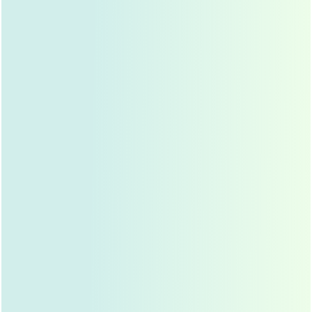
开始轻度热敷
： 术后第二天开始 可以进行轻度热敷
水温控制在40-42度 每次5-10分钟 每日3-4次
适当活动
： 促进全身血液循环 加速代谢废物排出
保持充足睡眠
： 质量比数量更重要 尽量在23点前入
睡
72小时后的消肿处理
正常生活
： 术后一周左右 肿胀会明显减轻 可以恢复
正常生活和工作
饮食调整
： 多吃富含维生素K的食物 如菠菜、西兰花
等 促进血管修复
眼部按摩
： 轻轻按摩眼周 促进血液循环 但要注意力
度 避免过度按摩
加速消肿的小妙招