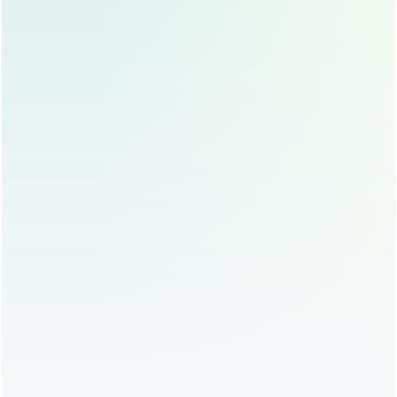
过度揉眼
： 会导致肿胀加重 延长恢复时间
过早化妆
： 化妆品中的化学成分 可能刺激眼部 延缓
愈合
盲目使用消肿产品
： 不是所有产品都适合 要在医生
指导下使用
忽视个体差异
： 每个人的恢复速度不同 不要盲目比
较
眼综合手术后的肿胀 确实是一个令人困扰的问题 但只要我
们掌握正确的消肿方法 保持良好的心态 相信很快就能看到
理想的效果
小美也要提醒大家 医美项目虽然美丽 但一定要选择正规医
疗机构 找经验丰富的医生 这样才能最大程度地保障安全 获
得满意的手术效果
今天的分享就到这里啦 如果大家有任何问题 欢迎在评论区