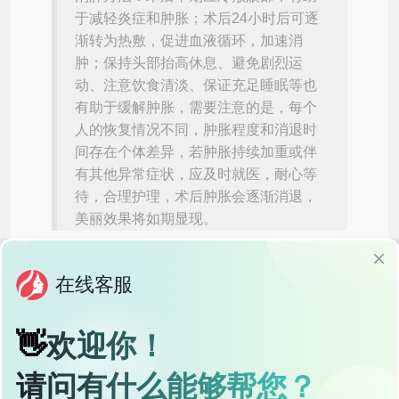
于减轻炎症和肿胀；术后24小时后可逐
渐转为热敷，促进血液循环，加速消
肿；保持头部抬高休息、避免剧烈运
动、注意饮食清淡、保证充足睡眠等也
有助于缓解肿胀，需要注意的是，每个
人的恢复情况不同，肿胀程度和消退时
间存在个体差异，若肿胀持续加重或伴
有其他异常症状，应及时就医，耐心等
待，合理护理，术后肿胀会逐渐消退，
美丽效果将如期显现。
大家好呀~我是你们的医美达人小美！今天要和大家聊一个
让爱美人士又爱又恨的话题——眼综合术后肿胀！
相信不少朋友在做完眼综合手术后 都会经历"肿到怀疑人
生"的阶段 甚至有姐妹笑称自己"肿成熊猫眼" 那么今天小美
就来给大家支几招 帮助大家尽快消肿恢复美丽眼眸！