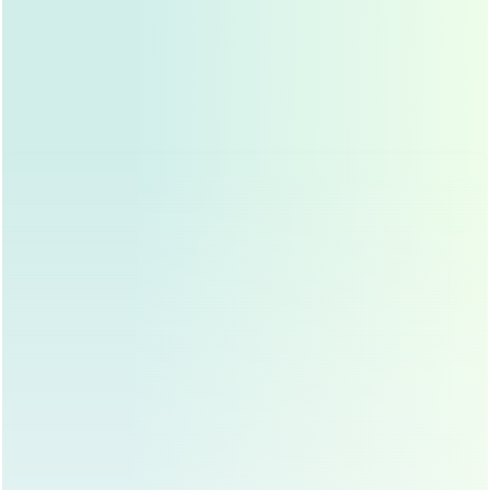
冷热交替敷
： 冰热交替使用 可以更好地促进血液循
环 加速代谢废物排出
中药外敷
： 在医生指导下 可以使用一些中药外敷 达
到活血化瘀的效果
适当运动
： 促进全身血液循环 但要避免剧烈运动 以
免加重肿胀
注意事项
遵医嘱用药
： 按时按量服用消肿药物 不要自行增减
药量
避免用眼过度
： 减少长时间看手机、电脑 保护眼睛
保持心情愉悦
： 情绪稳定有助于恢复 不要过于焦虑
定期复诊
： 按时复诊 及时了解恢复情况
常见误区