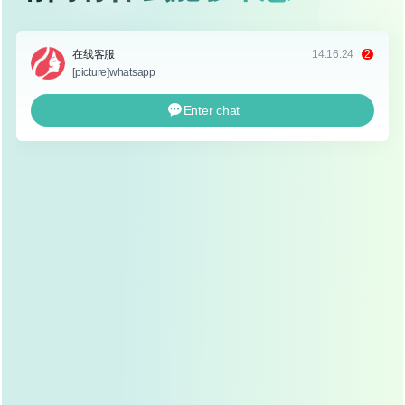
什么是正常肿胀？
首先我们要明确一点 适度的术后肿胀是正常现象 这是由于
手术创伤引起的组织液渗出 一般在术后24小时内最为明显
随后逐渐消退
但若肿胀过于严重或持续时间过长 就需要警惕了
术后即刻的消肿处理
冰敷
：手术结束后 立即在眼部进行冰敷 每次15-20分
钟 每2小时一次 连续进行24小时
抬高头部
：睡觉时 一定要抬高头部 可以用两个枕头
垫高 减少血液流向眼部
避免说话
：术后24小时内 尽量少说话 避免面部肌肉
活动 减少眼周血液循环
术后24-72小时的消肿处理