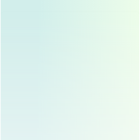
自体软骨隆鼻的术后护理
保持伤口清洁
：术后要保持伤口清洁,避免感染。
避免剧烈运动
：术后一段时间内，要避免剧烈运动,以
免影响伤口愈合。
遵医嘱用药
：按照医生的建议，使用消炎药、止痛药
等药物。
定期复查
：术后要定期复查,确保恢复情况良好。
注意饮食
：术后要避免辛辣刺激的食物，多吃富含蛋
白质和维生素的食物,促进伤口愈合。
自体软骨隆鼻的常见问题
鼻部歪斜
：如果手术设计不合理，可能会导致鼻部歪
斜,选择经验丰富的医生非常重要。
鼻尖臃肿
：如果软骨移植过多，可能会导致鼻尖臃肿,