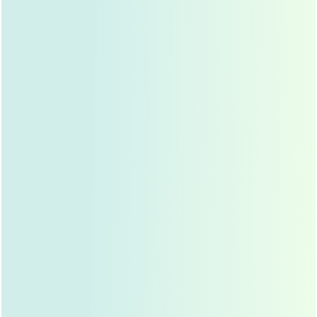
设计手术方案
：医生会根据求美者的面部特点，设计
出最适合的手术方案，确保术后鼻部形态自然、协
调。
自体软骨隆鼻的手术过程
局部麻醉
：手术前，医生会对求美者进行局部麻醉,确
保手术过程中无疼痛感。
取软骨
：医生会在求美者的其他部位，如鼻中隔、肋
部、耳部等,取下适量的软骨。
雕刻软骨
：将取出的软骨进行雕刻,使其符合鼻部的形
态。
植入软骨
：将雕刻好的软骨植入到鼻部,进行塑形。
缝合伤口
：手术结束后，医生会对伤口进行缝合,确保
伤口愈合良好。