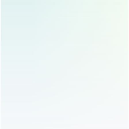
医生在移植软骨时要掌握好量。
感染
：虽然自体软骨隆鼻感染的风险较低，但仍有可
能发生，术后要保持伤口清洁,避免感染。
排异反应
：自体软骨取自自身,排异反应几乎不会发
生。
自体软骨隆鼻的恢复期
自体软骨隆鼻的恢复期因人而异，一般需要1-3个月，在恢
复期内，求美者可能会出现鼻部肿胀、疼痛、淤青等症状，
这些都是正常的反应，随着恢复期的推移,这些症状会逐渐
消失。
自体软骨隆鼻的长期效果
自体软骨隆鼻的长期效果非常稳定，软骨与鼻部组织融合
后，不会随着时间的推移而消失，如果求美者在术后不注意
保护，比如经常用手触摸鼻部，或者受到外力撞击,可能会