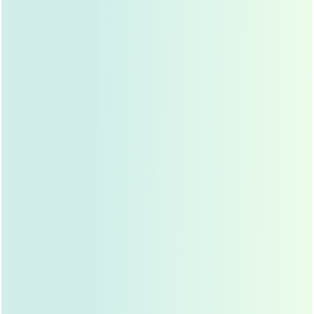
鼻梁低平
：希望通过隆鼻手术改善鼻梁低平的问题。
鼻部缺损
：因外伤或手术导致鼻部缺损,希望通过隆鼻
手术修复。
鼻部形态不佳
：鼻梁歪斜、鼻尖塌陷等问题,希望通过
隆鼻手术改善。
对假体有顾虑
：对假体隆鼻有顾虑,担心排异反应或假
体移位。
自体软骨隆鼻的术前准备
全面评估
：医生会对求美者的鼻部情况、面部轮廓、
身体健康状况进行全面评估,确定是否适合进行自体软
骨隆鼻手术。
选择软骨来源
：自体软骨可以取自鼻中隔、肋软骨、
耳软骨等部位，医生会根据求美者的具体情况,选择最
适合的软骨来源。