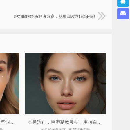
肿泡眼的终极解决方案，从根源改善眼部问题
视觉门面官不只是开眼角！这些眼整形手术让你由内而外散发光彩 ✨
宽鼻矫正，重塑精致鼻型，重拾自信魅力
升
专注轻医美抗衰，面部折叠提升