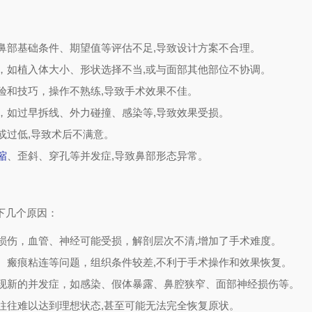
鼻部基础条件、期望值等评估不足,导致设计方案不合理。
，如植入体大小、形状选择不当,或与面部其他部位不协调。
验和技巧，操作不熟练,导致手术效果不佳。
，如过早拆线、外力碰撞、感染等,导致效果受损。
或过低,导致术后不满意。
缩
、歪斜、穿孔等并发症,导致鼻部形态异常。
下几个原因：
损伤，血管、神经可能受损，解剖层次不清,增加了手术难度。
、瘢痕粘连等问题，组织条件较差,不利于手术操作和效果恢复。
现新的并发症，如感染、假体暴露、鼻腔狭窄、面部神经损伤等。
往往难以达到理想状态,甚至可能无法完全恢复原状。