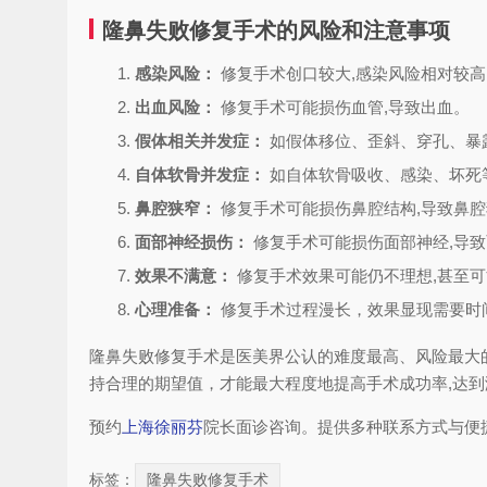
隆鼻失败修复手术的风险和注意事项
感染风险：
修复手术创口较大,感染风险相对较高
出血风险：
修复手术可能损伤血管,导致出血。
假体相关并发症：
如假体移位、歪斜、穿孔、暴
自体软骨并发症：
如自体软骨吸收、感染、坏死
鼻腔狭窄：
修复手术可能损伤鼻腔结构,导致鼻
面部神经损伤：
修复手术可能损伤面部神经,导
效果不满意：
修复手术效果可能仍不理想,甚至
心理准备：
修复手术过程漫长，效果显现需要时
隆鼻失败修复手术是医美界公认的难度最高、风险最大
持合理的期望值，才能最大程度地提高手术成功率,达
预约
上海徐丽芬
院长面诊咨询。提供多种联系方式与便
标签：
隆鼻失败修复手术