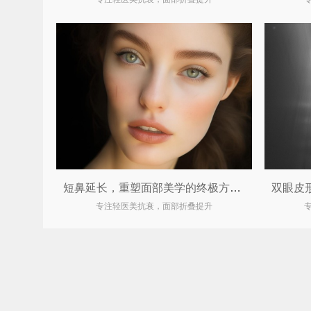
短鼻延长，重塑面部美学的终极方案！
专注轻医美抗衰，面部折叠提升