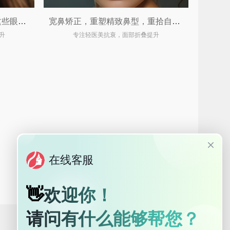
视觉门面官不只是开眼角！这些眼整形手术让你由内而外散发光彩 ✨
宽鼻矫正，重塑精致鼻型，重拾自信魅力
升
专注轻医美抗衰，面部折叠提升