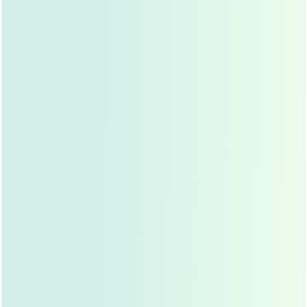
幕，避免剧烈用眼，保证充足睡眠，让眼睛得
到充分休息。
饮食与生活习惯：
继续清淡饮食，多喝水（促
进新陈代谢），避免烟酒、咖啡因，保证充足
睡眠，避免熬夜。
复诊：
按时复诊，医生会评估伤口愈合情况，
检查有无感染、出血、疤痕增生等并发症，并
根据情况调整用药或进行处理。
第三阶段：后期（2周-3个月）—— 肿胀基本消退，形态逐
渐显现
状态描述：
这个阶段是眼综合恢复的“黄金时期”，大
部分肿胀会明显消退，眼睛逐渐呈现出术后的基本形
态，双眼皮褶皱会越来越清晰自然，开眼角和眼角提
升的效果也会逐渐显现，但此时，
淤血
可能还未完全
吸收，
疤痕增生
或
疤痕粘连
的风险仍在持续，眼睛可
能仍然感觉干涩、敏感，需要耐心。