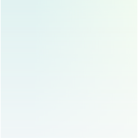
耐心观察：
这个阶段，最终效果还不是最稳定
的，继续耐心等待，身体的修复仍在持续进
行。
第四阶段：稳定期（4-6个月）—— 形态稳定，效果初步显
现
状态描述：
绝大部分肿胀和淤血已吸收，眼周皮肤逐
渐松弛回缩到正常状态，双眼皮形态、眼角开大、眼
角提升的效果已经比较稳定和自然，切口疤痕进入成
熟期，颜色变淡，变平，触感软化，眼综合的整体效
果基本定型。
核心任务：
维持疤痕护理：
继续坚持疤痕管理，疤痕可能
仍会缓慢变化，需要耐心。
眼部保养：
开始注重日常的眼部基础护理，使
用适合的眼霜，保持眼部皮肤滋润，预防细
纹。