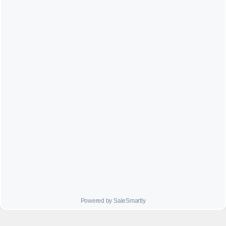




