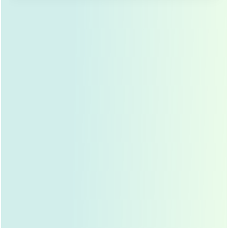
冰敷消肿：
术后24小时（遵医嘱）开始进行冰
敷，每次15-20分钟，间隔1-2小时，持续2-3
天，有助于减轻早期肿胀和疼痛，注意冰袋不
能直接接触皮肤，要用毛巾包裹。
避免特定动作：
保持头部抬高位（建议床头抬
高15-30度），避免低头、弯腰、剧烈运动、按
压眼睛、揉搓眼睛、提重物、化妆等，洗脸、
洗头时注意保护眼睛，避免水流入眼睛。
饮食注意：
饮食宜清淡、易消化、富含维生
素，避免辛辣刺激、发物（如海鲜、牛羊
肉）、油腻食物，戒烟酒。
第二阶段：中期（4-14天）—— 肿胀消退与稳定，进入“关
键修复期”
状态描述：
术后3天左右，大部分求美者会感到疼痛
感明显减轻甚至消失，肿胀开始逐渐消退，但可能不
会完全消失，尤其在下眼睑外侧和泪沟区域，眼睛可