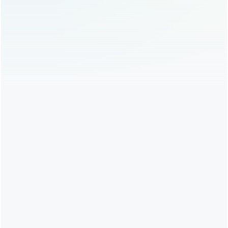
定期复查：
即使感觉良好，也建议定期（如3-
6个月、1年）回访医生，进行眼部检查，确保
眼部健康，及时发现并处理可能的远期问题
（如干眼症加重、假性上睑下垂等）。
第五阶段：成熟期（6个月-1年及以上）—— 最终效果稳
定，长期效果评估
状态描述：
这是眼综合恢复的最后阶段，身体基本完
成对术眼的修复和适应，最终的形态、神韵、以及与
面部其他部位的协调性都已稳定，疤痕也基本稳定在
最终状态，眼综合手术的最终效果才能完全显现。
核心任务：
享受成果：
经历了漫长的等待和护理，现在是
时候欣赏和享受你焕然一新的美丽眼睛了。
长期眼部健康：
持续做好眼部护理，注意用眼
卫生，定期进行眼科检查。
心理调适：
接受恢复的漫长性，保持积极心