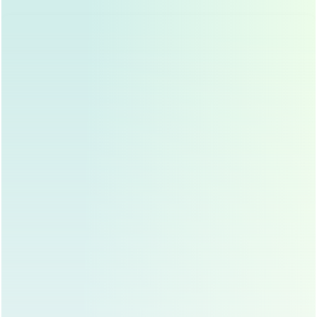
核心任务：
维持药物治疗：
继续使用修复疤痕、舒缓眼部
的药膏（如硅酮凝胶、医用护肤品等，需遵医
嘱）。
疤痕管理：
这是关键环节，注意观察切口疤痕
是否有发红、增生、变硬等情况，一旦发现异
常，及时咨询医生，可以开始温和地使用一些
医生推荐的医用护肤品或硅酮产品，帮助疤痕
软化、平复，避免阳光直射疤痕区域，做好防
晒。
眼部保湿与舒缓：
使用人工泪液缓解干涩，使
用冷敷或舒缓眼霜（需确认无过敏）来镇静舒
缓。
生活习惯调整：
继续保持健康的生活方式，避
免刺激性环境，可以逐渐恢复日常的轻度运
动，但避免剧烈运动和增加眼压的动作（如举
高物、用力擤鼻涕）。