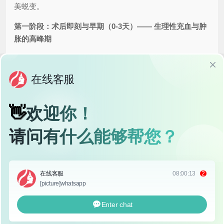
美蜕变。
第一阶段：术后即刻与早期（0-3天）—— 生理性充血与肿
胀的高峰期
状态描述：
这是术后最“戏剧性”的阶段，你会经历明
显的疼痛感（通常在麻醉作用消退后出现，但个体差
异大，医生会给予止痛处理），眼皮沉重下垂，几乎
睁不开，最显著的特征是
弥漫性肿胀
，眼周皮肤看起
来像“望眼欲穿”的熊猫眼，可能伴有
搏动性疼痛
或紧
绷感，伤口区域有轻微渗血或渗出，可能有引流条或
引流管，视力可能会暂时性模糊。
核心任务：
严格遵医嘱用药：
按时按量使用抗生素眼药水/
药膏、消肿药、止痛药等。
眼部清洁与敷料处理：
按照医生指示清洁伤
口，保持敷料干燥整洁，如有引流条/管，需定
时记录引流量并遵医嘱处理。