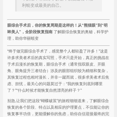
利蜕变成最美的自己。
眼综合手术后，你的恢复周期是这样的！从“熊猫眼”到“明
眸美人”，全阶段恢复指南
了解眼综合恢复的奥秘，科学护
理，助你华丽蜕变
“终于做完眼综合手术了，感觉整个人都轻盈了许多！”这是
许多求美者术后的真实写照，手术只是开始，真正的挑战在
于术后漫长的恢复期，眼综合手术（通常指双眼皮、开眼
角、眼角提升三者结合）涉及的眼部组织较为精细和复杂，
其恢复过程也相对漫长，并非一蹴而就，很多求美者术后焦
虑、担忧，最关心的问题莫过于：“我的恢复到底到哪里
了？”“什么时候才能恢复自然漂亮的样子？”
别急,让我们把这段“蝴蝶破茧”的旅程细细道来，了解眼综合
恢复的各个阶段、特点以及相应的护理要点，不仅能让你的
恢复事半功倍，更能缓解你的焦虑，助你自信迎接最终的完