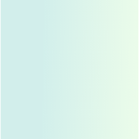
能仍然感觉紧绷、干涩、异物感，伤口开始初步愈
合，结痂或缝线痕迹开始显现，部分人可能会经历一
个“恢复低谷期”，感觉比术前更难看，这是非常正常
的现象，不必灰心，医生可能会在术后7-10天拆线
（如果是可吸收线，则无需拆线）。
核心任务：
继续规范用药：
持续使用消炎、抗感染、促进
愈合的眼药水和药膏，直至医生确认伤口愈合
良好。
继续温和护理：
继续冰敷（如果仍有明显肿
胀），开始尝试温热敷（每次10-15分钟，一天
2-3次），有助于促进血液循环，加速吸收淤血
和肿胀，注意水温不宜过高。
眼部清洁：
保持眼部清洁，防水洗脸、洗澡，
避免感染，可以开始轻柔地清洁伤口结痂或缝
线区域。
避免过度用眼：
减少长时间看手机、电脑屏