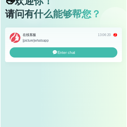
是为了重拾自信，无论是天生眼部问题，还是因外伤、手术
失败导致的眼部畸形,眼综合修复手术都能帮助他们重焕魅
力。
眼综合修复手术的适应症
内眦赘皮
：内眦赘皮是指内眼角处有皮肤遮挡，使得
眼睛显得较小，缺乏神采，通过内眼角切开术，可以
有效去除多余皮肤,使眼睛更加开阔。
外眦畸形
：外眦畸形是指外眼角位置过高或过低，影
响面部美观，外眼角开大术可以调整外眼角位置,使眼
睛与面部其他部位更加协调。
上睑下垂
：上睑下垂是指上眼皮遮挡过多，影响视
线，上睑下垂矫正术可以提升眼睑位置，改善视野,同
时让眼睛看起来更加明亮。
单眼皮或不对称双眼皮
：对于天生单眼皮或双眼皮不
对称的求美者，可以通过双眼皮成形术或修复术，打