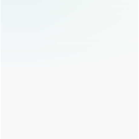
眼综合修复手术的注意事项
选择适合的手术方案
：眼综合修复手术并非适用于所
有人，求美者应根据自身眼部状况和期望效果,选择合
适的手术方案。
避免过度修复
：眼综合修复手术的目的是改善眼部问
题，而非过度改变眼部形态，求美者应避免追求过于
夸张的效果,以免术后眼部形态不自然。
术后生活习惯
：术后应避免吸烟、饮酒等不良习惯，
保持良好的作息,有助于伤口愈合和恢复。
眼综合修复手术是一项精细而复杂的整形手术，它不仅能改
善眼部形态，还能提升整体面部美感，手术的成功与否不仅
取决于医生的技术，还与求美者的术前准备和术后护理密切
相关，希望通过本文，求美者能对眼综合修复手术有更全面
的了解,并在选择手术时更加谨慎和理性。
提醒大家，医美整形是一项需要慎重考虑的决定，选择正规