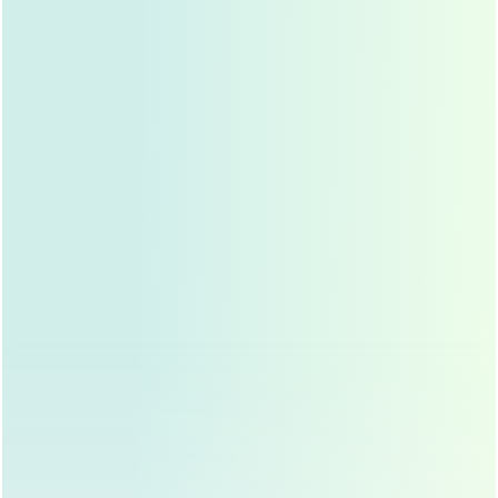
心理准备
：眼综合修复手术虽然效果显著，但术后恢
复期较长，求美者需有心理准备,保持耐心和信心。
眼综合修复手术的过程
眼综合修复手术通常在全麻或局部麻醉下进行，具体麻醉方
式由医生根据手术范围决定，手术时间一般为1-3小时,具体
时间取决于手术的复杂程度。
手术过程中，医生会根据求美者的眼部状况，进行内眼角切
开、外眼角切开、上睑下垂矫正、双眼皮成形等操作，手术
的关键在于精细的操作和对眼部解剖结构的准确把握，以确
保术后效果自然、美观。
术后护理与恢复
伤口护理
：术后应保持伤口清洁，避免感染，医生会
根据情况给予抗生素和消炎药,求美者需按时服用。
眼部护理
：术后应避免揉搓眼睛，防止伤口裂开，应