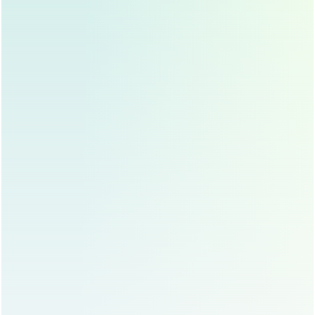
避免剧烈运动和重体力劳动,以免影响伤口愈合。
拆线与复查
：一般情况下，术后5-7天拆线，拆线
后，求美者应定期复查,确保恢复情况良好。
恢复期
：术后肿胀和淤青是正常现象，通常在1-2周
内逐渐消退，完全恢复可能需要3-6个月，求美者需
保持耐心,等待最终效果。
眼综合修复手术的风险与防范
虽然眼综合修复手术效果显著，但任何手术都存在一定风
险，常见的风险包括感染、出血、疤痕增生、双眼不对称
等，为降低风险，求美者应选择经验丰富的医生和正规医疗
机构,并严格遵守术后护理要求。
求美者应避免在手术前使用某些药物，如阿司匹林等抗凝血
药物，以免增加出血风险，如有特殊情况,应提前告知医
生。