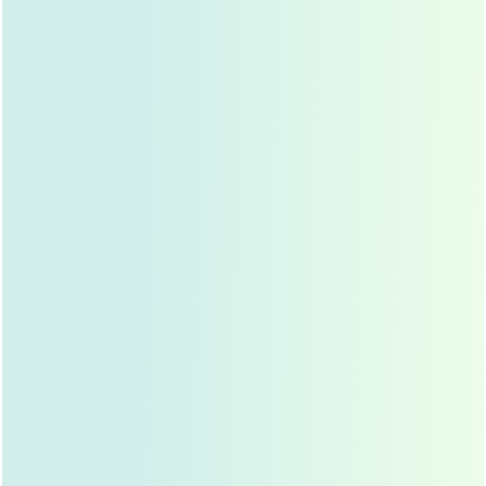
造对称、自然的双眼皮。
眼袋问题
：眼袋不仅影响美观，还可能让人显得疲
惫，眼袋切除术可以去除多余脂肪,使眼部更加年轻有
神。
眼综合修复手术的术前准备
选择正规医疗机构
：眼综合修复手术是一项精细的手
术，求美者应选择正规、有资质的医疗机构进行手术,
确保手术安全。
术前咨询
：在手术前，求美者应与医生充分沟通，了
解手术的具体方案、风险及术后恢复情况，医生会根
据求美者的眼部状况,制定个性化的手术方案。
身体状况评估
：手术前，医生会对求美者的身体状况
进行全面评估，确保其适合手术，如有高血压、心脏
病等基础疾病,需提前控制病情。