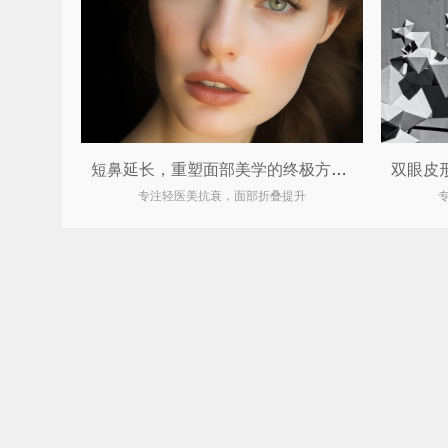
短鼻延长，重塑面部美学的终极方案！
专注轻医美抗衰，面部折叠提升