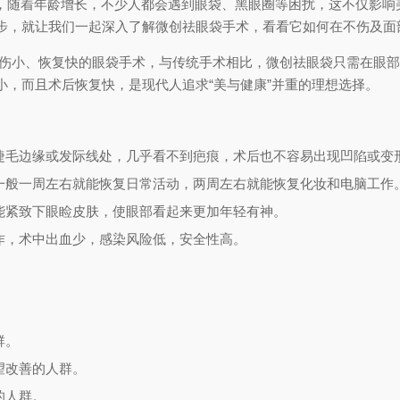
”，随着年龄增长，不少人都会遇到眼袋、黑眼圈等困扰，这不仅影
步，就让我们一起深入了解微创祛眼袋手术，看看它如何在不伤及面
创伤小、恢复快的眼袋手术，与传统手术相比，微创祛眼袋只需在眼
，而且术后恢复快，是现代人追求“美与健康”并重的理想选择。
睫毛边缘或发际线处，几乎看不到疤痕，术后也不容易出现凹陷或变
一般一周左右就能恢复日常活动，两周左右就能恢复化妆和电脑工作
能紧致下眼睑皮肤，使眼部看起来更加年轻有神。
作，术中出血少，感染风险低，安全性高。
群。
望改善的人群。
的人群。