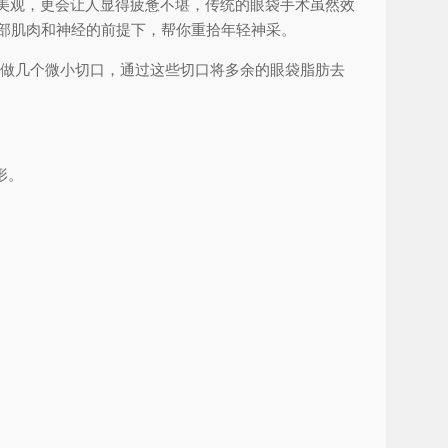
响美观，更会让人显得疲惫不堪，传统的眼袋手术虽然效
部肌肉和神经的前提下，帮你重拾年轻神采。
部做几个微小切口，通过这些切口将多余的眼袋脂肪去
形。
。