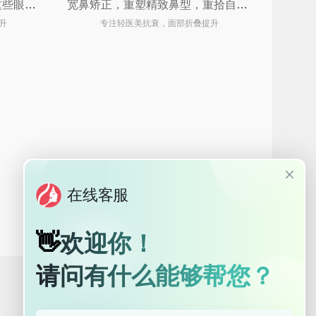
视觉门面官不只是开眼角！这些眼整形手术让你由内而外散发光彩 ✨
宽鼻矫正，重塑精致鼻型，重拾自信魅力
升
专注轻医美抗衰，面部折叠提升