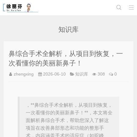


知识库
鼻综合手术全解析，从项目到恢复，一
次看懂你的美丽新鼻子！
zhengxing
2026-06-10
知识库
308
0
，**鼻综合手术全解析，从项目到恢复，
一次看懂你的美丽新鼻子！**，本文将全
面解析鼻综合手术，帮助您深入了解这
项旨在改善鼻部形态和功能的整形手
术，内容涵盖手术的适应症（如驼峰