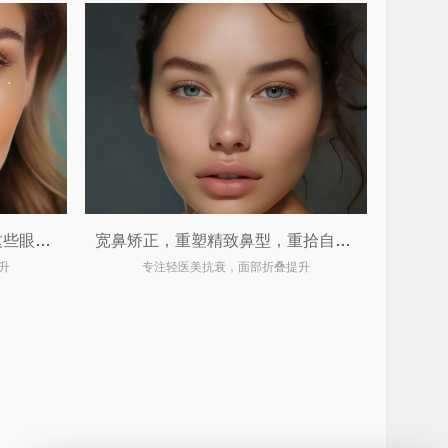
视觉门面官不只是开眼角！这些眼整形手术让你由内而外散发光彩 ✨
宽鼻矫正，重塑精致鼻型，重拾自信魅力
升
专注轻医美抗衰，面部折叠提升