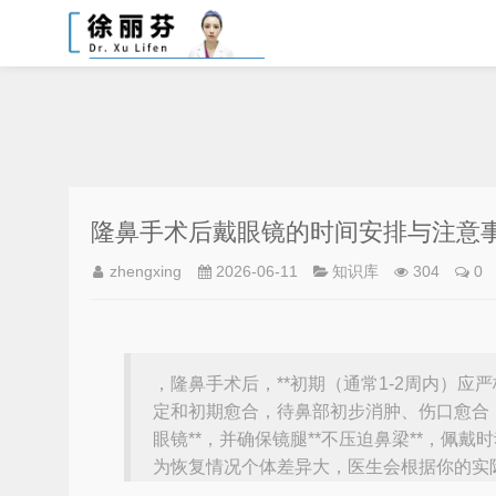
隆鼻手术后戴眼镜的时间安排与注意
zhengxing
2026-06-11
知识库
304
0
，隆鼻手术后，**初期（通常1-2周内）
定和初期愈合，待鼻部初步消肿、伤口愈合
眼镜**，并确保镜腿**不压迫鼻梁**，佩
为恢复情况个体差异大，医生会根据你的实