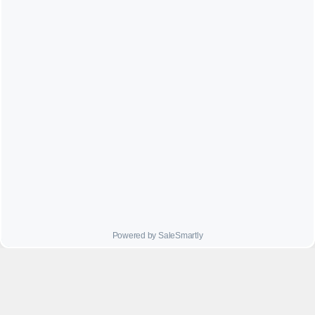




