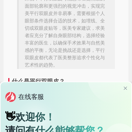
面部轮廓和更强烈的视觉冲击，实现完
美平行双眼皮并非易事，需要根据个人
眼部条件选择合适的技术，如埋线、全
切或双眼皮贴等，医美专家建议，求美
者应充分了解自身眼部结构，选择经验
丰富的医生，以确保手术效果与自然美
感的平衡，无论是挑战还是选择，平行
双眼皮都代表了医美整形追求个性化与
艺术性的趋势。
什么是平行双眼皮？
平行双眼皮是指双眼皮褶皱与眼睑边缘平行的一种双眼皮形
态，与传统的内双或自然双眼皮相比，平行双眼皮的褶皱更
加清晰、立体，且线条流畅，给人一种精致、时尚的感觉，
这种双眼皮形态在亚洲人中尤为受欢迎，因为它能够很好地
修饰脸型，尤其是对于额头和颧骨较为突出的人群，平行双
眼皮能够平衡面部比例,提升整体美感。