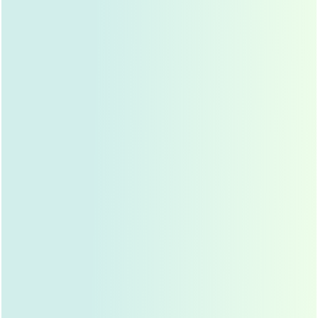
平行双眼皮的手术方法主要有两种：一种是埋线法，另一种
是切开法，不同的手术方法适用于不同的求美者，医生会根
据个人的眼部条件、皮肤弹性以及期望效果来选择合适的手
术方式。
埋线法
埋线法是一种微创手术，通过在眼睑上埋入特殊的蛋
白线，形成双眼皮褶皱，这种方法恢复快，创伤小，
适合皮肤弹性较好、眼皮较薄的人群，埋线法的缺点
是效果可能不够持久,且对医生的技术要求较高。
切开法
切开法是传统的
双眼皮手术
方法，通过在眼皮上切开
一道小口，去除多余的皮肤和脂肪，然后缝合形成双
眼皮褶皱，这种方法效果持久，适合眼皮较厚、皮肤
松弛的人群，但切开法的恢复时间较长,且可能会留下
明显的疤痕。