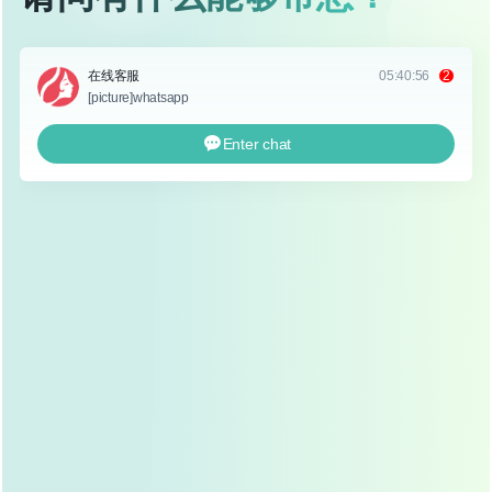
为什么平行双眼皮如此受欢迎？
时尚感强
平行双眼皮的褶皱线条流畅，能够很好地衬托出眼睛
的深邃感，给人一种立体、时尚的感觉，这种双眼皮
形态在明星和网红中非常常见,因此也成为了当下流行
的双眼皮类型之一。
修饰脸型
对于额头和颧骨较为突出的人群，平行双眼皮能够有
效拉长面部线条，平衡面部比例,使整体脸型看起来更
加协调。
自然美观
与传统的欧式双眼皮相比，平行双眼皮更加符合亚洲
人的面部特征，看起来更加自然、和谐。
平行双眼皮的手术方法