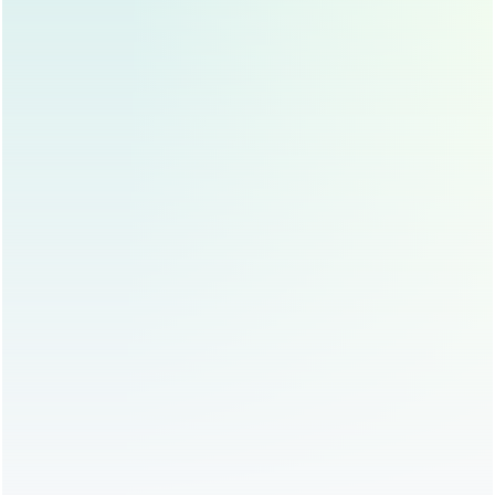
规的医美机构和经验丰富的医生进行手术,以确保手术
效果和安全性。
术前充分沟通
术前，求美者应与医生充分沟通，明确自己的期望效
果,并根据医生的建议选择合适的手术方法。
术后护理
术后，求美者应严格按照医生的建议进行护理，避免
感染和疤痕增生，应避免剧烈运动和揉搓眼睛,以免影
响手术效果。
平行双眼皮的常见问题解答
Q1：平行双眼皮手术需要多长时间？
A：手术时间通常在1-2小时左右,具体时间取决于手术方法
和个人眼部条件。
Q2：平行双眼皮手术会留下明显疤痕吗？
A：切开法可能会留下轻微疤痕，但随着技术的进步,埋线法