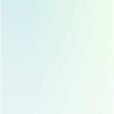
为复杂。
适用人群
鼻梁基础较低,希望鼻梁高度明显提升的人。
鼻部形态复杂，需要综合改善鼻头、鼻翼等问题的
人。
对隆鼻效果要求持久且稳定的人。
埋线与假体隆鼻的对比总结
对比维
埋线隆鼻
假体隆鼻
度
手术方
创伤较大，切口需缝
微创，切口小
式
合
恢复时
长，需1-2周恢复，完
短，几天内可恢复
间
全恢复需数月