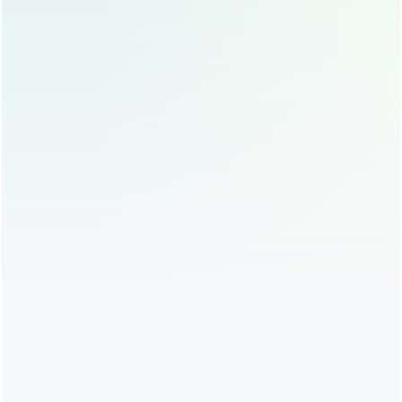
效果维
短，1-3年
长，永久
持时间
效果显
一般，适合轻微提升
显著，适合明显提升
著度
适用人
鼻梁基础较好，追求
鼻梁基础较低，追求
群
微创恢复的人
持久效果的人
风险与
排异风险低，安全性
排异风险存在，需选
排异
高
择正规材料
价格
相对较低
相对较高
如何选择适合自己的隆鼻方式？
明确需求
：如果你只是希望轻微提升鼻梁，且对恢复
时间有较高要求，埋线隆鼻是不错的选择，如果你希
望鼻梁高度明显提升，且不介意恢复时间和手术创伤,
假体隆鼻更适合你。