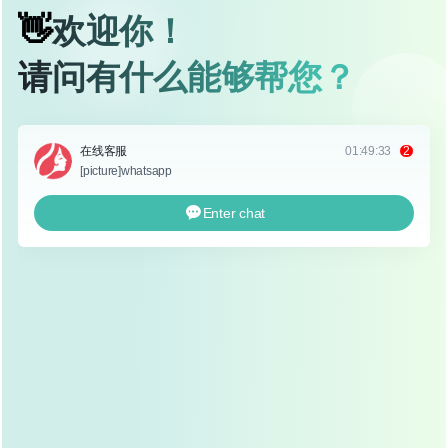
撑力和刺激胶原蛋白再生，从而达到隆鼻的效果，这种技术
属于微创手术，创伤小,恢复快。
优点
创伤小
：只需在鼻小柱处做微小切口,几乎看不到疤
痕。
恢复快
：术后肿胀轻微,通常几天内就能恢复日常活
动。
可逆性强
：如果对效果不满意,可以等待线体吸收后再
考虑其他方式。
安全性高
：线体可吸收,减少了排异反应的风险。
缺点
效果有限
：埋线主要依靠线体的支撑力,对于鼻梁基础
较低或希望鼻梁高度明显提升的人群效果有限。
维持时间短
：线体逐渐吸收后，鼻梁高度会逐渐下
降，维持时间通常为1-3年。