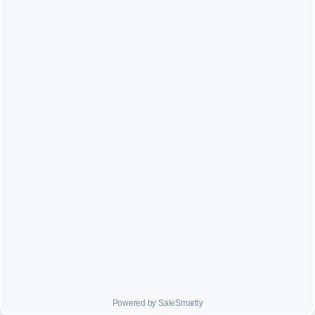




