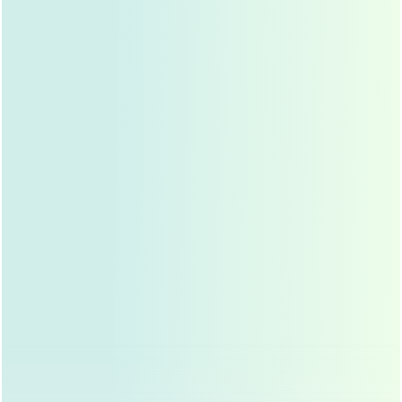
效果显著
：鼻梁高度提升明显,适合鼻梁基础较低或希
望鼻梁高度明显的人。
持久性强
：
假体材料
一旦植入，效果永久,无需担心吸
收或移位。
适用范围广
：不仅可以提升鼻梁，还能改善鼻头、鼻
翼等问题。
可塑性强
：假体材料可以根据个人鼻型定制,效果更自
然。
缺点
创伤较大
：需要在鼻小柱处做切口,术后肿胀期较长。
恢复时间长
：通常需要1-2周才能恢复日常活动,完全
恢复可能需要几个月。
存在排异风险
：部分人可能对假体材料产生排异反应,
导致假体移位或感染。
不可逆性
：一旦植入假体，若效果不满意,拆除手术较