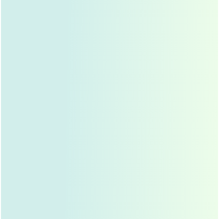
不适合复杂鼻型
：对于鼻头宽大、鼻翼塌陷等问题,埋
线难以彻底改善。
适用人群
鼻梁基础较好,仅希望轻微提升鼻梁高度的人。
对手术创伤和恢复时间有较高要求的人。
不希望长期依赖隆鼻材料的人。
假体隆鼻：持久与稳定的“实力派”
原理
假体隆鼻是通过植入硅胶、膨体等人工材料或自体软骨（如
耳软骨、肋软骨）来增加鼻梁高度和改善鼻部形态，这种方
法属于较成熟的技术,效果稳定且持久。
优点