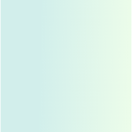
双眼皮失败修复的注意事项
选择专业医生
修复手术是一项技术性很强的手术，必须由经验丰富
的医生进行，求美者在选择医生时，要查看其资质、
经验和成功案例，确保医生具备修复手术的能力。
充分沟通
在修复手术前，求美者要与医生充分沟通，明确自己
的期望和修复目标，医生会根据面部情况，制定个性
化的修复方案。
心理准备
修复手术虽然可以改善双眼皮效果，但也要有心理准
备，修复手术可能无法完全恢复到理想状态，求美者
要保持合理的期望。
双眼皮失败修复的方法