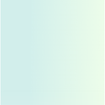
部分修复法
对于部分双眼皮效果不佳的求美者，可以通过部分修
复法进行调整，这种方法创伤较小，恢复时间短，适
合术后时间不长的求美者。
完全修复法
对于双眼皮效果完全失败的求美者，可能需要进行完
全修复法，这种方法需要重新设计双眼皮形状，手术
时间较长，但效果更为理想。
双眼皮线调整
如果双眼皮线设计不合理，可以通过调整双眼皮线来
改善效果，这种方法适用于双眼皮形状不对称、过宽
或过窄的情况。
脂肪去除或移植
有些人眼睑脂肪较多，导致双眼皮效果不明显，可以
通过脂肪去除或移植来改善眼部轮廓，使双眼皮更加
明显。