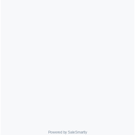




