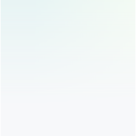
好，如果发现异常情况，要及时与医生沟通，避免问
题恶化。
修复手术的效果与风险
效果
修复手术的效果因人而异，修复手术可以显著改善双
眼皮效果，使眼睛更加有神，但也要注意，修复手术
并不能保证完全达到理想状态，求美者要有心理准
备。
风险
修复手术虽然效果显著，但也存在一定的风险，比如
感染、疤痕增生、不对称等问题，求美者在选择修复
手术时，要充分了解风险，并选择正规医疗机构进行
手术。
成功案例分享
小A是一位28岁的白领,她曾经做过双眼皮手术，但术后效果