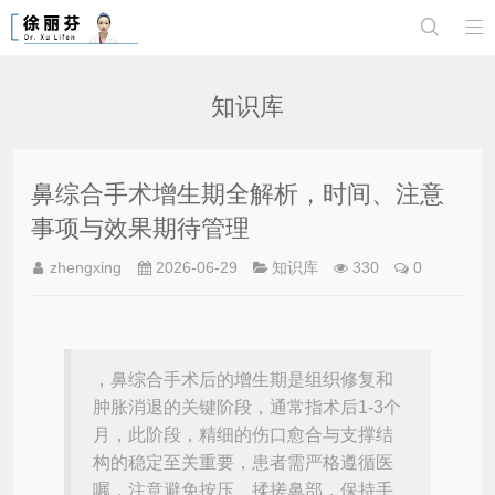


知识库
鼻综合手术增生期全解析，时间、注意
事项与效果期待管理
zhengxing
2026-06-29
知识库
330
0
，鼻综合手术后的增生期是组织修复和
肿胀消退的关键阶段，通常指术后1-3个
月，此阶段，精细的伤口愈合与支撑结
构的稳定至关重要，患者需严格遵循医
嘱，注意避免按压、揉搓鼻部，保持手