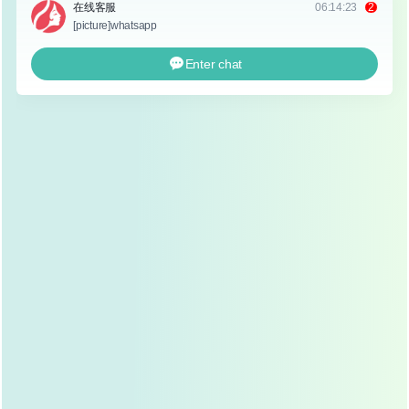
祛眼袋的方法：
祛眼袋的方法有很多,主要可以分为以下几种：
内切祛眼袋：
适用于脂肪膨出型眼袋，通过在下眼睑
内侧做切口，将多余的脂肪去除，然后缝合切口，这
种方法创伤小，恢复快,效果自然。
外切祛眼袋：
适用于皮肤松弛型眼袋，通过在下眼睑
睫毛边缘处做切口，去除多余的皮肤和脂肪，然后缝
合切口，这种方法效果明显，但创伤相对较大,恢复时
间较长。
激光祛眼袋：
利用激光的热效应，将多余的脂肪和皮
肤组织汽化、去除，这种方法创伤小，恢复快,效果自
然。
射频祛眼袋：
利用射频的热效应，刺激胶原蛋白再
生，收紧皮肤，改善眼袋，这种方法创伤小，恢复快,
效果自然。