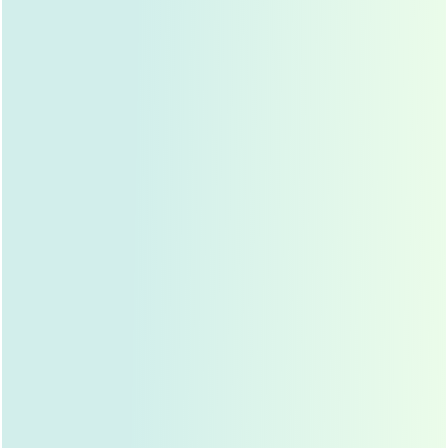
期复查,保持良好的作息和饮食习惯。
心理准备：
祛眼袋手术虽然效果明显，但也会有一定
的风险和副作用,一定要有心理准备。
祛眼袋的费用：
祛眼袋的费用因地区、医院、医生、手术方式等因素而异,
祛眼袋的费用在几千元到几万元不等。
祛眼袋的效果：
祛眼袋的效果因人而异，祛眼袋的效果还是比较明显的，可
以有效改善眼袋,让眼睛看起来更加有神。
祛眼袋的风险：
祛眼袋虽然是一种常见的医美项目，但在进行祛眼袋手术
时，还是有一定的风险的,主要包括：
感染：
手术后,伤口可能会发生感染。