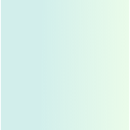
超声刀
祛眼袋：
利用超声波的热效应，将多余的脂肪
和皮肤组织汽化、去除，这种方法创伤小，恢复快,效
果自然。
祛眼袋的注意事项：
祛眼袋虽然是一种常见的医美项目，但在进行祛眼袋手术
时,还是需要注意以下几点：
选择正规医疗机构：
祛眼袋手术属于医疗行为,一定要
选择正规的医疗机构进行手术。
选择经验丰富的医生：
祛眼袋手术对医生的技术要求
很高,一定要选择经验丰富的医生进行手术。
术前充分沟通：
在手术前，一定要与医生充分沟通，
了解手术的详细过程、风险和效果。
术后遵医嘱：
手术后，一定要遵医嘱，按时用药，定