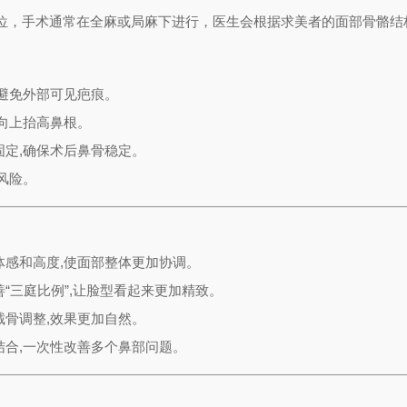
位，手术通常在全麻或局麻下进行，医生会根据求美者的面部骨骼结
避免外部可见疤痕。
向上抬高鼻根。
定,确保术后鼻骨稳定。
风险。
体感和高度,使面部整体更加协调。
“三庭比例”,让脸型看起来更加精致。
骨调整,效果更加自然。
合,一次性改善多个鼻部问题。