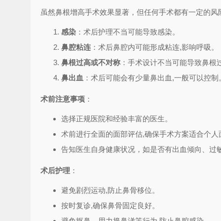
虽然鼻根增高手术效果显著，但任何手术都有一定的风
感染
：术后护理不当可能导致感染。
鼻腔粘连
：术后鼻腔内可能形成粘连,影响呼吸。
鼻根过高或不对称
：手术设计不当可能导致鼻根
鼻出血
：术后可能会有少量鼻出血,一般可以控制
术前注意事项
：
选择正规医院和经验丰富的医生。
术前进行全面的面部评估,确保手术方案适合个人
告知医生自身健康状况，如是否有出血倾向、过
术后护理
：
避免剧烈运动,防止鼻骨移位。
按时复诊,确保鼻骨固定良好。
避免抠鼻、用力擤鼻涕等行为,防止鼻腔感染。