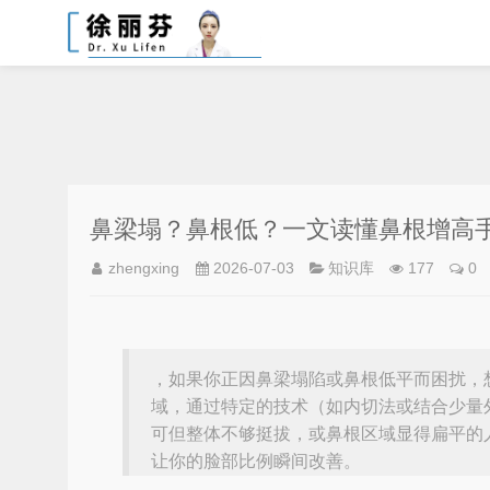
鼻梁塌？鼻根低？一文读懂鼻根增高
zhengxing
2026-07-03
知识库
177
0
，如果你正因鼻梁塌陷或鼻根低平而困扰，
域，通过特定的技术（如内切法或结合少量
可但整体不够挺拔，或鼻根区域显得扁平的
让你的脸部比例瞬间改善。