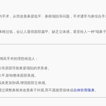
的手术，从而改善鼻梁低平、鼻根塌陷等问题，手术通常与鼻综合手
鼻根过低，会让人显得面部扁平、缺乏立体感，甚至给人一种“塌鼻子
根增高手术的理想候选人：
染等原因导致鼻梁塌陷的求美者。
平,影响整体面部美感。
线条更加协调,增强面部立体感。
通过调整鼻根来改善鼻子外观,而不愿接受假体或
自体软骨隆鼻
。