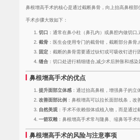
鼻根增高手术的核心是通过截断鼻骨，向上抬高鼻根部
手术步骤大致如下：
切口
：通常在鼻小柱（鼻孔内）或鼻腔内做切口,
截骨
：医生会使用专门的截骨钳，截断部分鼻骨,
固定
：截断的鼻骨需要通过钛钉或可吸收钉进行固
缝合
：切口处进行精细缝合,减少术后肿胀和感染
鼻根增高手术的优点
提升面部立体感
：通过抬高鼻根，增强鼻子的立
改善面部比例
：鼻根增高可以拉长面部线条，改善
自然美观
：手术不依赖假体或植入物，而是通过截
一箭双雕
：鼻根增高手术常与隆鼻、缩鼻等手术结
鼻根增高手术的风险与注意事项