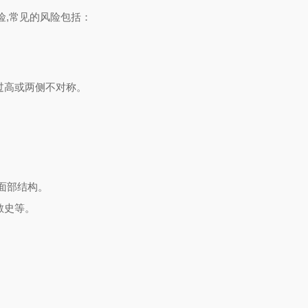
险,常见的风险包括：
过高或两侧不对称。
。
面部结构。
敏史等。