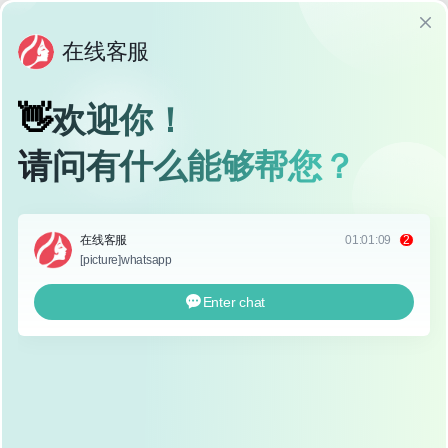
骨鼻综合因其自然、稳定、不易排异等优点，逐渐成为许多
求美者的首选，随之而来的疑问也很多：“自体软骨鼻综合
到底要多少钱？”我们就来详细聊聊这个话题，希望能给正
在考虑或犹豫不决的你,提供一些参考。
什么是自体软骨鼻综合？
在深入了解费用之前，我们先来明确一下“自体软骨鼻综合”
到底是什么。
顾名思义，“自体软骨”就是从求美者自己身体内部取出的软
骨组织，常见的取材部位有肋软骨、耳软骨和鼻中隔软骨，
这些软骨被用来隆鼻、塑形、支撑鼻翼等，因为是自身组
织，所以排异反应极低，效果自然，且支撑力强，不易出现
“鼻梁骨”或“人工感”过重的问题。
“鼻综合”则指的是一次手术中，不仅隆鼻（增高鼻梁），还
可能包括缩鼻头、调整鼻翼大小、改善鼻尖形态等综合项
目,旨在从整体上改善鼻子的形态和功能。