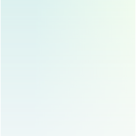
材料珍贵：
自体软骨是取自患者自身，虽然没有排异
反应，但取材过程本身就有创伤，需要医生精确评估
软骨量和质量，确保既能达到塑形效果，又不影响供
区功能（如肋软骨取材过多可能影响呼吸）。
风险可控性要求高：
虽然自体软骨排异低，但仍存在
感染、软骨吸收、移位、外观不理想等风险，医生需
要具备高超的技术来规避这些风险,确保手术安全和效
果。
效果持久稳定：
自体软骨与自身组织融合后，效果非
常自然且持久，这也是其受欢迎的原因之一，相应的,
其价值也体现在长期效果上。
费用与效果、安全性的关系
“便宜没好货”在医美领域同样适用，尤其是在自体软骨鼻综
合这种对技术和效果要求极高的手术上。
追求性价比而非最低价：
选择价格过低的手术，可能