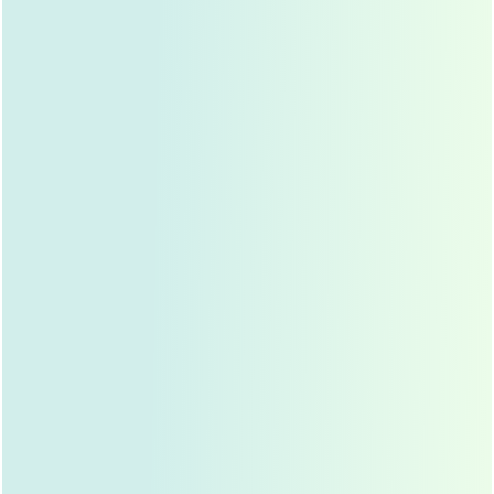
自体软骨鼻综合费用构成复杂，非单一数字能概括
自体软骨鼻综合的费用，不像买一件衣服或一个包包那样简
单明了，它是一个由多方面因素构成的综合价格，简单地问
“多少钱”，往往得不到一个有意义的答案,我们可以将其大致
拆解为以下几个部分：
手术费：
这是医生的专业技术劳务费，不同地区、不
同级别医院、不同经验丰富的医生收费标准差异很
大，知名专家、技术精湛的医生收费自然更高，手术
的复杂程度也直接影响手术费，比如是否需要同时进
行
鼻翼缩小
、唇部等其他项目。
材料费：
虽然软骨是自体的，但取软骨本身也需要一
定的技术和设备支持，如果是从肋部取软骨，可能需
要做一个小小的肋软骨切口，这部分操作也有成本，
如果需要使用软骨进行鼻翼穿刺、鼻孔整形等，也属
于材料（软骨）使用成本的一部分。
麻醉费：
鼻综合手术通常需要在局部麻醉或全身麻醉
下进行，麻醉费也是一个独立的项目，麻醉师的资