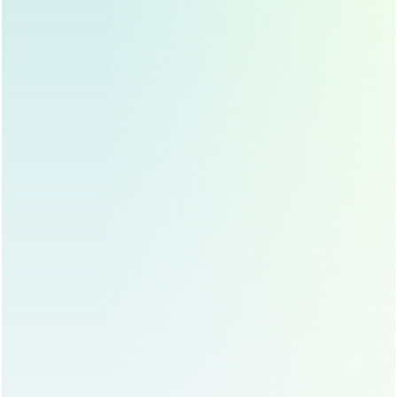
手术可能带来的效果和风险。
术后护理
：
避免剧烈运动
：术后一周内应避免剧烈运动,防
止假体移位。
保持鼻部清洁
：术后需保持鼻部清洁,避免感
染。
定期复查
：术后需定期复查,确保恢复情况良
好。
硅胶隆鼻与其他隆鼻方式的对比
与假体隆鼻对比
：硅胶假体与
膨体
、自体软骨等隆鼻
方式各有优劣，硅胶假体价格较低，塑形效果好,但长
期稳定性略逊于自体软骨。
与注射隆鼻对比
：注射隆鼻效果立竿见影，但维持时