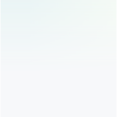
间短，效果不持久，硅胶隆鼻虽然恢复期稍长，但效
果持久,适合追求长期效果的求美者。
硅胶隆鼻的常见问题解答
硅胶隆鼻会排异吗？
硅胶假体的生物相容性较好，排异反应发生率较低,但
仍有个别案例出现排异现象。
硅胶隆鼻效果能维持多久？
硅胶假体在体内长期稳定，效果通常可以维持10年以
上,甚至终身。
硅胶隆鼻后可以化妆吗？
术后一周内应避免化妆，防止感染,恢复期过后可以正
常化妆。
硅胶隆鼻作为一种成熟的鼻部整形方式，具有效果自然、恢
复期短、安全性高等优点，但也存在一定的风险和缺点，求
美者在选择硅胶隆鼻时，应充分了解其优缺点，结合自身鼻