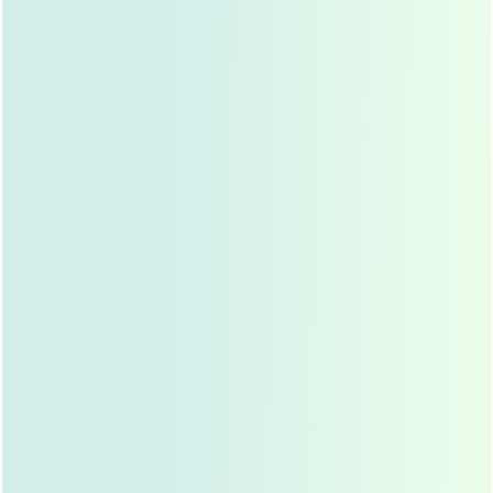
无鼻部疾病
：患有鼻窦炎、鼻息肉等鼻部疾病的人群,
不适合进行硅胶隆鼻手术。
无严重全身性疾病
：如心脏病、高血压、糖尿病等严
重全身性疾病的人群，手术风险较高,需谨慎选择。
硅胶隆鼻的优缺点分析
优点
：
效果持久
：硅胶假体在体内长期稳定，效果通
常可以维持10年以上,甚至终身。
安全性高
：医用硅胶经过严格的质量控制，生
物相容性好,排异反应发生率低。
可逆性强
：如果对效果不满意，硅胶假体可以
取出,恢复原状。
缺点
：