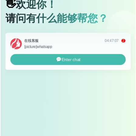
良好的生物相容性，不易引起排异反应，且质地柔软,能够
与鼻部组织良好融合。
效果自然
：硅胶假体的质地柔软，能够很好地贴合鼻
部组织，术后效果自然,不会出现僵硬感。
恢复期短
：硅胶隆鼻手术时间较短，一般在30-60分
钟之间，术后恢复期也相对较短,通常一周左右即可恢
复日常活动。
可雕刻性强
：硅胶假体可以根据个人鼻部特点进行雕
刻，塑形效果更加精细,能够满足不同求美者的需求。
硅胶隆鼻的适用人群
并非所有人都适合进行硅胶隆鼻,选择硅胶隆鼻需要符合一
定的条件。
鼻部基础较好
：如果求美者的鼻部基础较好，只是鼻
梁低平或鼻尖形态不佳,硅胶隆鼻是较为理想的选择。