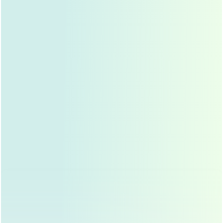
可能形成
包膜挛缩
：硅胶假体周围可能形成纤
维包膜，导致假体移位或变形,影响美观。
感染风险
：虽然硅胶假体感染率较低，但仍存
在一定的感染风险,术后需注意护理。
触感较硬
：部分求美者可能会感觉硅胶假体触
感较硬,影响自然度。
硅胶隆鼻术前术后注意事项
术前准备
：
选择正规机构
：硅胶隆鼻属于医疗美容项目，
必须选择正规医疗机构进行手术,确保手术安
全。
全面评估
：术前需进行全面的身体检查,确保自
身健康状况适合手术。
心理准备
：求美者需对手术有合理的期望,了解