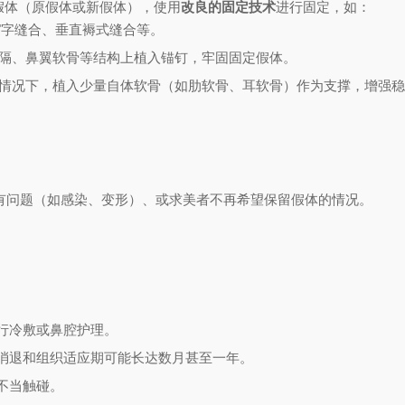
假体（原假体或新假体），使用
改良的固定技术
进行固定，如：
8"字缝合、垂直褥式缝合等。
隔、鼻翼软骨等结构上植入锚钉，牢固固定假体。
情况下，植入少量自体软骨（如肋软骨、耳软骨）作为支撑，增强稳
有问题（如感染、变形）、或求美者不再希望保留假体的情况。
行冷敷或鼻腔护理。
消退和组织适应期可能长达数月甚至一年。
不当触碰。