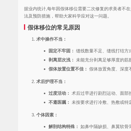
据业内统计,每年因假体移位需要二次修复的求美者不
法及预防措施，帮助大家科学应对这一问题。
假体移位的常见原因
术中操作不当：
固定不牢固：
缝线数量不足、缝线打结方
剥离层次浅：
未能充分剥离足够厚度的筋膜
假体放置位置不佳：
假体放置角度、深度
术后护理不当：
过度活动：
术后过早进行剧烈运动、面部
不遵医嘱：
未按要求进行冷敷、热敷或特
个体因素：
解剖结构特殊：
如鼻中隔缺损、鼻翼软骨