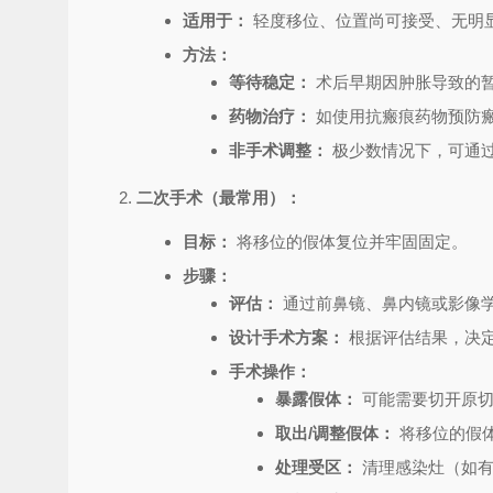
适用于：
轻度移位、位置尚可接受、无明
方法：
等待稳定：
术后早期因肿胀导致的
药物治疗：
如使用抗瘢痕药物预防
非手术调整：
极少数情况下，可通
二次手术（最常用）：
目标：
将移位的假体复位并牢固固定。
步骤：
评估：
通过前鼻镜、鼻内镜或影像
设计手术方案：
根据评估结果，决
手术操作：
暴露假体：
可能需要切开原切
取出/调整假体：
将移位的假
处理受区：
清理感染灶（如有