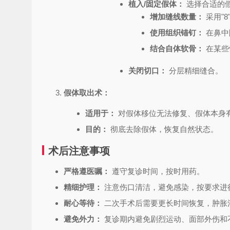
植入/固定假体：
选择合适的
增加缝线数量：
采用"
使用组织锚钉：
在鼻中
结合自体软骨：
在某些
关闭切口：
分层精细缝合。
假体取出术：
适用于：
对假体移位无法修复、假体本身
目的：
彻底去除假体，恢复自然状态。
术后注意事项
严格遵医嘱：
遵守复诊时间，按时用药。
精细护理：
注意伤口清洁，避免感染，按要求进
耐心等待：
二次手术后需要更长时间恢复，肿胀
避免外力：
复诊期内避免剧烈运动、面部外伤和