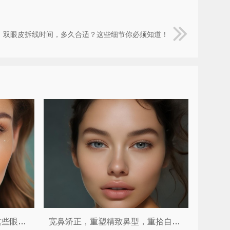
双眼皮拆线时间，多久合适？这些细节你必须知道！
视觉门面官不只是开眼角！这些眼整形手术让你由内而外散发光彩 ✨
宽鼻矫正，重塑精致鼻型，重拾自信魅力