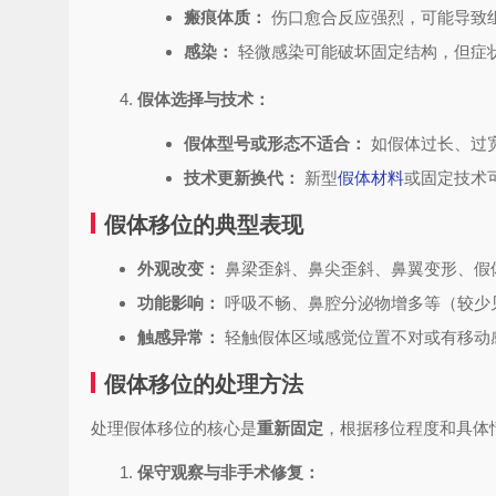
瘢痕体质：
伤口愈合反应强烈，可能导致
感染：
轻微感染可能破坏固定结构，但症
假体选择与技术：
假体型号或形态不适合：
如假体过长、过
技术更新换代：
新型
假体材料
或固定技术
假体移位的典型表现
外观改变：
鼻梁歪斜、鼻尖歪斜、鼻翼变形、假
功能影响：
呼吸不畅、鼻腔分泌物增多等（较少
触感异常：
轻触假体区域感觉位置不对或有移动
假体移位的处理方法
处理假体移位的核心是
重新固定
，根据移位程度和具体
保守观察与非手术修复：