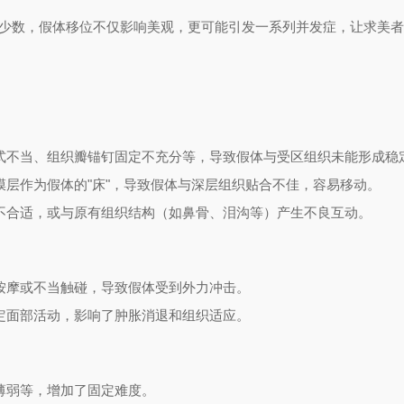
在少数，假体移位不仅影响美观，更可能引发一系列并发症，让求美
式不当、组织瓣锚钉固定不充分等，导致假体与受区组织未能形成稳
层作为假体的"床"，导致假体与深层组织贴合不佳，容易移动。
不合适，或与原有组织结构（如鼻骨、泪沟等）产生不良互动。
按摩或不当触碰，导致假体受到外力冲击。
定面部活动，影响了肿胀消退和组织适应。
薄弱等，增加了固定难度。