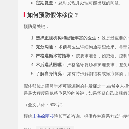
定期复查：
及时发现并处理可能出现的问题。
如何预防假体移位？
预防是关键：
选择正规机构和经验丰富的医生：
这是最重要的
充分沟通：
术前与医生详细沟通期望效果、鼻部
严格遵循术前指导：
按要求准备，如戒烟、控制
术后遵从医嘱：
严格遵守复诊和护理要求，避免
了解自身情况：
如有特殊解剖结构或瘢痕体质，
假体移位是隆鼻手术可能遇到的并发症之一,虽然令人
是最大程度降低移位风险的关键，如果怀疑自己出现假
（全文共计：908字）
预约
上海徐丽芬
院长面诊咨询。提供多种联系方式与便