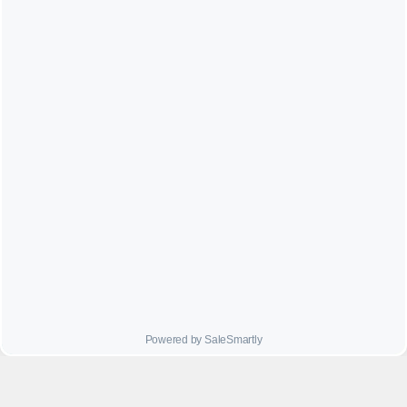




