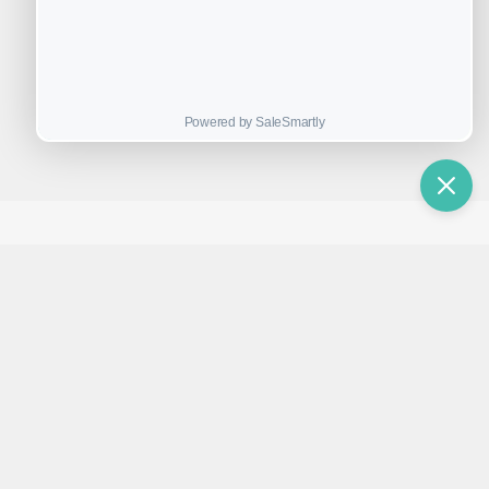
(25)
​注射美容​
(22)
微创眼整形​
(22)