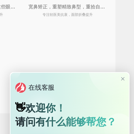
视觉门面官不只是开眼角！这些眼整形手术让你由内而外散发光彩 ✨
宽鼻矫正，重塑精致鼻型，重拾自信魅力
升
专注轻医美抗衰，面部折叠提升