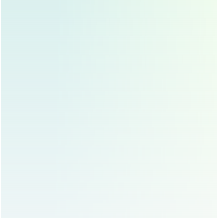
术后护理要到位
：
术后要避免揉眼睛、化妆，保持眼部清洁，避免感
染，可以按照医生的建议使用一些修复产品，促进恢
复。
注意生活习惯
：
术后要避免吸烟、饮酒，保持良好的作息，多喝水，
促进新陈代谢。
定期复查和补线
：
如果效果逐渐减弱，可以考虑进行补线手术，重新调
整线的位置，恢复双眼皮的形态。
结合其他医美项目
：
如果皮肤松弛或胶原蛋白流失严重，可以结合注射填
充剂、射频紧致等项目，帮助维持双眼皮效果。
埋线双眼皮和传统双眼皮手术的区别
很多人在选择埋线双眼皮时,会与传统双眼皮手术进行比