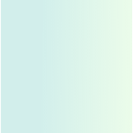
短期效果（1年内）
：
刚做完埋线手术的前半年，双眼皮效果最为明显，线
条清晰自然，随着时间的推移，缝合线逐渐被吸收，
双眼皮可能会变得不那么明显。
中期效果（1-2年）
：
大多数求美者在术后1-2年仍然能保持较好的双眼皮
效果，线条虽然不如最初那么明显，但依然自然美
观。
长期效果（2-3年及以上）
：
少数求美者在术后2-3年甚至更长时间后，双眼皮效
果依然存在，尤其是那些皮肤弹性好、胶原蛋白再生
能力强的人。
需要注意的是,埋线双眼皮的维持时间并不是绝对的，它受
到多种因素的影响，包括个人体质、术后护理、线的类型
等。