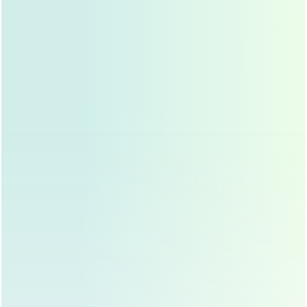
生活习惯
：
吸烟、饮酒、熬夜等不良生活习惯会影响胶原蛋白的
再生，从而缩短埋线双眼皮的维持时间。
年龄和皮肤状态
：
年轻人的皮肤弹性较好，胶原蛋白再生能力强，效果
维持时间更长，而随着年龄增长，皮肤松弛，效果可
能会有所下降。
如何延长埋线双眼皮的效果？
虽然埋线双眼皮的效果会随着时间的推移逐渐减弱,但通过
一些方法，可以有效延长其维持时间：
选择正规机构和专业医生
：
埋线双眼皮是一项技术性较强的手术，选择正规医美
机构和经验丰富的医生非常重要，医生的技术和经验
直接影响手术效果和维持时间。