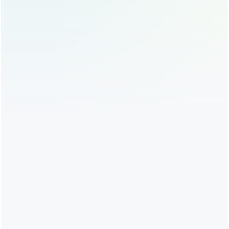
较，以下是两者的区别：
项目
埋线双眼皮
传统双眼皮手术
创伤
创伤小，恢
创伤较大，恢复期长
性
复快
维持
1-3年
5-10年甚至永久
时间
价格
相对较低
相对较高
风险较高，可能出现疤痕、不
风险
风险较低
对称等问题
从维持时间来看,传统双眼皮手术的效果通常更持久，甚至
可以维持终身，而埋线双眼皮虽然维持时间相对较短，但因
其创伤小、恢复快，更适合那些希望尝试双眼皮但又不想做
手术的求美者。