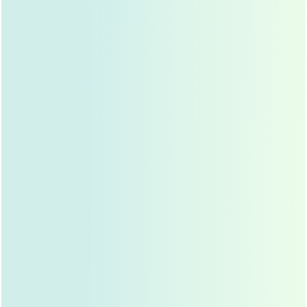
影响埋线双眼皮维持时间的因素
线的类型
：
埋线双眼皮使用的线材不同，维持时间也会有所差
异，常见的线材有PDO线、PLA线、蛋白线等，PDO
线属于可吸收线，一般在体内停留6-12个月后逐渐吸
收；PLA线则可以刺激胶原蛋白再生，效果维持时间
更长，可达2-3年。
个人体质
：
每个人的新陈代谢速度不同，有些人吸收线的速度较
快，效果维持时间较短；而有些人吸收较慢，效果可
以维持更长时间。
术后护理
：
术后护理对效果的维持至关重要，如果术后护理不
当，比如经常揉眼睛、化妆过早、受到外力撞击等，
可能会导致线的位置移位，影响效果。