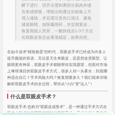
醉下进行，切开法需剥离部分肌肉并缝
合形成褶皱，埋线法则通过在睑板上方
埋入缝线，术后需注意伤口清洁、避免
揉搓眼睛、按医嘱用药，并定期复诊，
恢复期因人而异，一般拆线后1-3个月左
右双眼皮形态会逐渐稳定，效果自然。
在如今追求“精致脸蛋”的时代，双眼皮手术已经成为许多人
提升颜值的首选，无论是天生单眼皮，还是想改变眼型、让
眼睛更有神采，双眼皮手术都能帮你实现愿望，但面对市场
上琳琅满目的双眼皮手术方式，很多人却一头雾水：到底哪
种适合自己？手术风险大吗？恢复期要多久？我们就来详细
解析双眼皮手术的全过程，帮你从“小白”变“达人”！
什么是双眼皮手术？
双眼皮手术,也称为“双眼皮成形术”，是一种通过手术方式在
眼皮上形成自然双眼皮褶皱的整形手术，手术的核心是将单