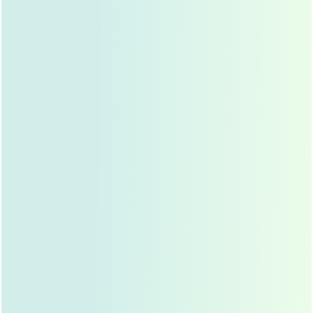
单眼皮或内双
：希望通过手术拥有自然的双眼皮。
眼皮松弛、脂肪多
：希望通过手术改善眼皮形态，让
眼睛更有神采。
眼尾下垂、眼角外翘
：希望通过手术调整眼型，让眼
睛更加协调。
做过双眼皮手术但效果不佳
：如双眼皮不对称、褶皱
不自然等。
需要注意的是,以下人群应谨慎考虑：
眼部有严重疾病
：如严重的眼睑下垂、眼球突出等。
皮肤过于松弛
：可能需要同时进行眼皮提升手术。
瘢痕体质
：容易在手术后留下明显疤痕。
心理预期过高
：手术效果有限，应保持合理期望。