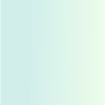
术前准备：你必须知道的事
选择正规医院和医生
：双眼皮手术属于医疗美容项
目，必须选择有资质的医院和经验丰富的医生，建议
提前预约面诊，了解医生的技术和案例。
全面检查
：术前需进行血常规、凝血功能、心电图等
检查，确保身体状况适合手术。
停用药物
：手术前一周需停用阿司匹林、维生素E等
抗凝血药物，避免术中出血。
心理准备
：明确自己的需求和期望，避免术后因心理
落差而后悔。
时间安排
：术后需要休息1-2周，避免剧烈运动和化
妆，建议提前安排好工作和生活。
手术过程：到底有多疼？