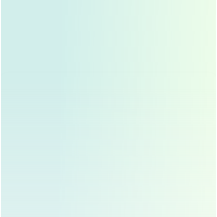
很多人对手术的疼痛非常敏感,其实现代双眼皮手术多采用
局部麻醉，手术过程中不会感到明显疼痛，术后可能会有轻
微的肿胀和不适，但一般可以忍受。
手术时间通常在1-2小时左右，具体时间取决于手术方式和
个人情况，术后医生会根据情况给予止血和消肿处理，并开
具抗生素预防感染。
术后护理：决定效果的关键
术后护理是双眼皮手术成功的关键,以下是需要注意的几
点：
保持伤口清洁
：术后需按医嘱使用消毒眼药水和药
膏，避免感染。
避免揉眼睛
：术后一周内避免揉搓眼睛，防止伤口裂
开。