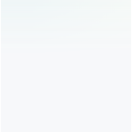
只要选择正规医院和医生，术后护理得当，双眼皮效
果是持久的，不会反弹。
术后可以化妆吗？
术后一周内避免化妆，尤其是眼线和眼影，恢复后再
化妆，也要注意卫生，避免感染。
双眼皮手术的优缺点
优点：
改善眼型,让眼睛更有神采。
提升颜值,增强自信。
手术效果自然,适合大多数人。
缺点：
术后需要恢复时间,期间不能化妆、游泳等。
手术费用较高,且需要选择正规机构。