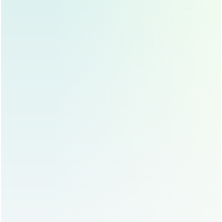
避免剧烈运动
：术后一个月内避免剧烈运动，防止伤
口出血。
注意饮食
：避免辛辣刺激食物，多吃富含维生素的蔬
菜水果，促进伤口愈合。
定期复诊
：按医嘱定期复诊，确保恢复顺利。
常见问题解答
双眼皮手术会留疤吗？
大多数双眼皮手术不会明显留疤，尤其是埋线法和韩
式三点法，疤痕几乎不可见，切开法可能会留下轻微
疤痕，但会随时间逐渐淡化。
手术后多久能看到效果？
埋线法和韩式三点法术后24小时即可看到效果，切开
法需要1-2周消肿后才能完全显现。
双眼皮手术会反弹吗？