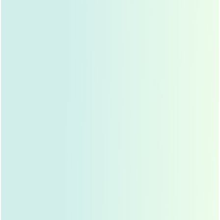
鼻翼缩小手术的原理
鼻翼缩小手术的核心是通过切除部分鼻翼组织,缩小鼻翼孔
径，并调整鼻尖的形态，手术过程中，医生会根据求美者的
面部特征和需求，设计出最适合的鼻翼形状。
手术通常在局部麻醉下进行,求美者在手术过程中不会感到
疼痛，手术时间一般为1-3小时，具体时间取决于手术的复
杂程度。
手术步骤详解
术前评估
：医生会通过面部照片、CT扫描等方式，全
面评估求美者的鼻部结构和面部比例，制定个性化的
手术方案。
手术切口
：鼻翼缩小手术通常在鼻小柱（鼻子与上唇
之间的部分）做切口，切口长度约为1-2厘米，切口
位置隐蔽，术后疤痕不明显。