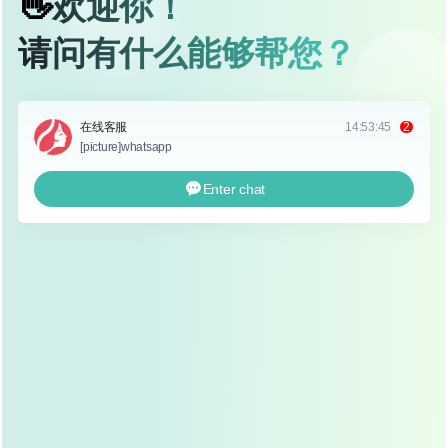
和形态，使鼻子更加精致、协调。
鼻翼缩小手术通常与隆鼻手术结合进行,以达到更好的整体
效果，无论是单独进行鼻翼缩小，还是与隆鼻手术同时进
行，都能让鼻子更加符合面部美学标准。
为什么选择鼻翼缩小手术？
改善面部比例
：鼻翼过大或塌陷会破坏面部整体比
例，使人显得不够精致，通过鼻翼缩小手术，可以调
整鼻翼与面部其他部位的比例，使面部线条更加协
调。
提升自信心
：鼻子是面部的“视觉中心”，鼻翼过大或
形态不佳会让人在社交场合中感到不自信，手术后，
鼻子的精致感会显著提升，帮助求美者重拾自信。
符合审美趋势
：近年来，小巧、精致的鼻翼成为主流
审美趋势，鼻翼缩小手术正好迎合了这一趋势，帮助
求美者实现“小翘鼻”的梦想。