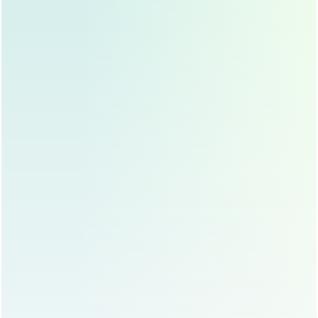
影响鼻部恢复。
保持鼻腔清洁
：术后要保持鼻腔清洁，避免感染，医
生通常会开具抗生素和清洁喷雾，求美者应按时使
用。
避免阳光直射
：术后应避免阳光直射，防止色素沉
着，影响鼻部外观。
定期复诊
：术后要定期复诊，医生会根据恢复情况调
整护理方案。
鼻翼缩小手术的风险与并发症
虽然鼻翼缩小手术安全性较高,但仍存在一定的风险和并发
症，常见的并发症包括：
感染
：术后感染虽然不常见，但一旦发生，需及时处
理。
鼻翼变形
：如果手术中切除组织过多，可能导致鼻翼