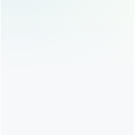
变形。
鼻腔粘连
：术后鼻腔粘连可能会影响呼吸，需及时处
理。
鼻尖麻木
：手术中可能会损伤鼻部神经，导致鼻尖麻
木，但通常是暂时的。
如何选择合适的医院和医生？
鼻翼缩小手术是一项精细的整形手术,选择经验丰富的医生
和正规医院至关重要，求美者可以通过以下方式选择合适的
医生：
查看医生资质
：选择具有丰富鼻整形经验的医生，查
看其手术案例和患者评价。
面诊咨询
：通过面诊了解医生的专业水平和沟通能
力，确保双方对手术效果有共同的理解。