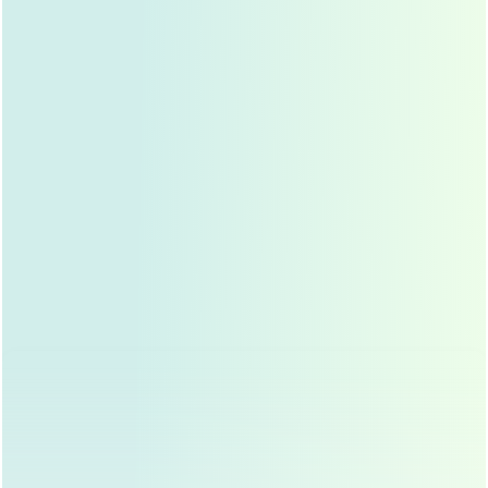
组织切除
：医生会根据设计好的鼻翼形状，切除多余
的鼻翼组织，切除的范围和深度由医生根据求美者的
鼻翼大小和面部比例决定。
鼻尖塑形
：在切除多余组织后，医生会调整鼻尖的形
态，使其更加精致、立体，如果需要，还可以结合隆
鼻手术，植入假体或自体软骨，提升鼻尖的高度。
缝合与包扎
：手术结束后，医生会将切口缝合并进行
包扎，以减少肿胀和促进愈合。
术后恢复与注意事项
鼻翼缩小手术后,求美者可能会出现肿胀、淤血等正常反
应，这些症状通常会在1-2周内逐渐消退，术后恢复期一般
为1-3个月，具体时间因人而异。
为了确保术后效果,求美者需要注意以下几点：
避免剧烈运动
：术后一个月内应避免剧烈运动，以免