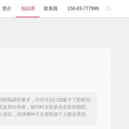

简介
知识库
联系我
156-83-777999
和眶隔膜收紧术，内切法切口隐蔽于下眼睑内
或皮肤松弛者，能同时去除多余皮肤和脂肪，
久稳定，选择哪种方法需根据个人眼袋类型、