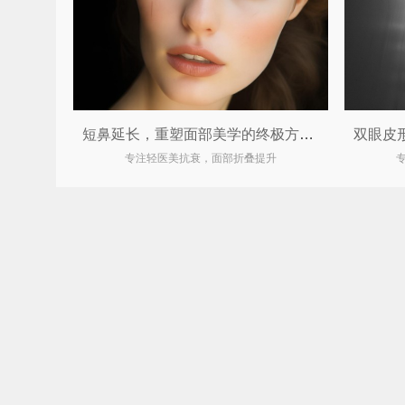
短鼻延长，重塑面部美学的终极方案！
专注轻医美抗衰，面部折叠提升