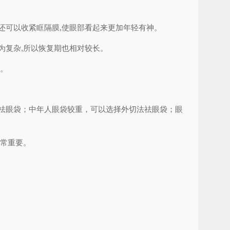
还可以收紧眶隔膜,使眼部看起来更加年轻有神。
为复杂,所以恢复期也相对较长。
高。
祛眼袋；中年人眼袋较重，可以选择外切法祛眼袋；眼
非常重要。