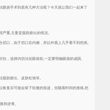
祛眼袋手术到底有几种方法呢？今天就让我们一起来了
很严重,主要是脂肪膨出的情况。
合切口，由于切口在内侧，所以外观上几乎看不到疤痕,
折扣，选择内切法祛眼袋前,一定要明确眼袋的成因。
括脂肪膨出、皮肤松弛等。
以恢复后可能会留下轻微的痕迹，但随着时间的推移,疤
肿胀和淤青。