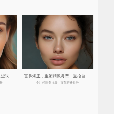
视觉门面官不只是开眼角！这些眼整形手术让你由内而外散发光彩 ✨
宽鼻矫正，重塑精致鼻型，重拾自信魅力
升
专注轻医美抗衰，面部折叠提升