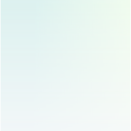
少数求美者可能会出现疤痕增生，表现为伤口周围红
肿、硬结，术后应避免阳光直射伤口，防止色素沉
着，如果疤痕增生严重，可以在医生指导下使用硅酮
凝胶或疤痕贴。
双眼皮效果不理想
如果术后双眼皮形态不自然，可能是由于手术设计或
个人体质原因，术后3-6个月会逐渐稳定，如果效果
仍不理想，可以考虑修复手术。
注意事项
避免剧烈运动
术后一个月内应避免剧烈运动，防止伤口裂开或出
血，可以适当进行轻度活动，如散步、瑜伽等。
防晒与保湿
术后伤口愈合期间，应避免阳光直射，防止色素沉
着，可以使用医用护肤品，保持皮肤湿润，促进恢
复。