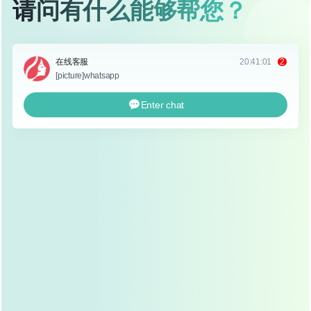
双眼皮手术虽然常见，但毕竟是一个有创操作，求美
者需要有合理的心理预期，了解手术的恢复周期，明
确术后可能出现的肿胀、淤青等正常现象，避免术后
过度焦虑。
身体状况
术前应确保身体健康，无感冒、发烧等急性疾病，无
严重贫血、高血压等慢性病，如有糖尿病、心脏病等
基础疾病，需提前告知医生，由医生评估是否适合手
术。
生活习惯
术前一周应避免饮酒、吸烟，保持良好的作息，饮食
上以清淡为主，避免辛辣刺激性食物，减少身体炎症
反应。
术后护理：细节决定成败
伤口护理
术后24小时内，伤口会有轻微疼痛和肿胀，这是正常