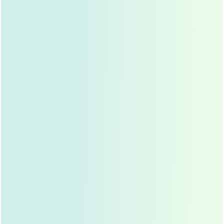
现象，医生通常会在术后2-3天拆线，拆线前应保持
伤口清洁干燥，避免沾水，拆线后，伤口可能会有轻
微渗液，可以用无菌棉签轻轻擦拭，避免用手触摸伤
口，防止感染。
冷敷与热敷
术后48小时内，应进行冷敷，以减轻肿胀和疼痛，冷
敷时，可以用冰袋或冷敷贴，每次15-20分钟，每天3-
4次，术后48小时后，可以开始热敷，促进血液循
环，加速肿胀消退，热敷时，水温不宜过高，避免烫
伤皮肤。
眼部护理
术后应避免揉眼睛、用力眨眼，防止伤口裂开，洗
脸、化妆时，应避免让化妆品进入眼睛，防止感染，
术后一周内，应避免戴隐形眼镜，防止眼压升高影响
伤口愈合。
饮食与生活习惯